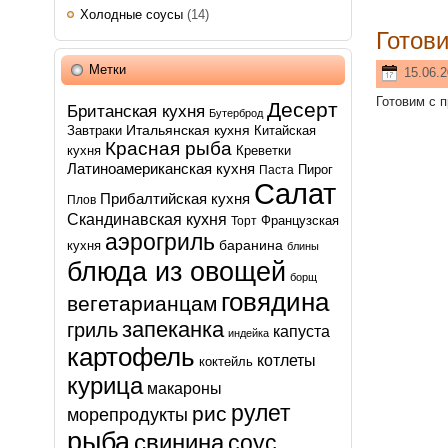
Холодные соусы
(14)
Готов
Метки
15.06.2
Готовим с 
Десерт
Британская кухня
Бутерброд
Итальянская кухня
Завтраки
Китайская
Красная рыба
кухня
Креветки
Латиноамериканская кухня
Пирог
Паста
Салат
Прибалтийская кухня
Плов
Скандинавская кухня
Французская
Торт
аэрогриль
баранина
кухня
блины
блюда из овощей
борщ
говядина
вегетарианцам
запеканка
гриль
капуста
индейка
картофель
котлеты
коктейль
курица
макароны
рулет
рис
морепродукты
рыба
свинина
соус