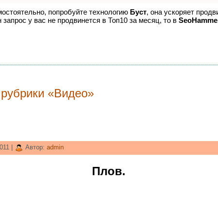
амостоятельно, попробуйте технологию
Буст
, она ускоряет продв
 запрос у вас не продвинется в Топ10 за месяц, то в
SeoHamme
 рубрики «Видео»
011 |
Автор:
admin
Плов.