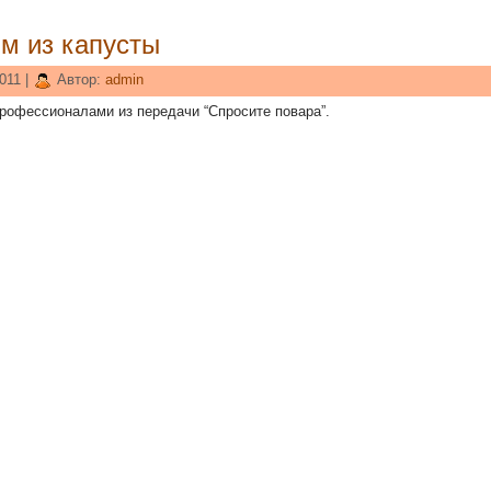
им из капусты
011 |
Автор:
admin
профессионалами из передачи “Спросите повара”.