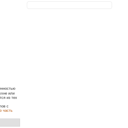
енностью
ухне или
тся из тех
лов с
ю часть