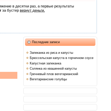
ижение в десятки раз, а первые результаты
r
за бустер
вернут деньги.
Последние записи
Запеканка из риса и капусты
Брюссельская капуста в горчичном соусе
Капустная запеканка
Солянка из квашенной капусты
Гречневый плов вегетарианский
Вегетарианские голубцы