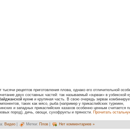
 тысячи рецептов приготовления плова, однако его отличительной особ
очетание двух составных частей: так называемый
«зирвак»
в узбекской к
байджанской кухне
и крупяная часть. В свою очередь зирвак комбинируе
мпонентов, таких как мясо, рыба (например у прикаспийских туркмен,
инских и западных прикаспийских казахов особенно ценным считается п
ровых пород), дичь, овощи, сухофрукты и пряности.
Прочитать остальну
а:
Видео
|
Метки:
Плов
|
Нет комментариев »