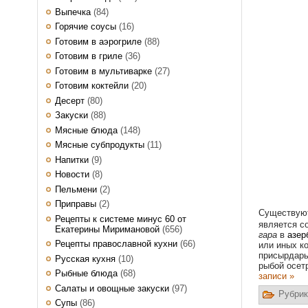
Выпечка
(84)
Горячие соусы
(16)
Готовим в аэрогриле
(88)
Готовим в гриле
(36)
Готовим в мультиварке
(27)
Готовим коктейли
(20)
Десерт
(80)
Закуски
(88)
Мясные блюда
(148)
Мясные субпродукты
(11)
Напитки
(9)
Новости
(8)
Пельмени
(2)
Приправы
(2)
Существуют
Рецепты к системе минус 60 от
является с
Екатерины Миримановой
(656)
гара
в
азер
Рецепты православной кухни
(66)
или иных ко
присырдарь
Русская кухня
(10)
рыбой осет
Рыбные блюда
(68)
записи »
Салаты и овощные закуски
(97)
Рубрик
Супы
(86)