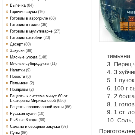
Выпечка
(84)
Горячие соусы
(16)
Готовим в аэрогриле
(88)
Готовим в гриле
(36)
Готовим в мультиварке
(27)
Готовим коктейли
(20)
Десерт
(80)
Закуски
(88)
тимьяна
Мясные блюда
(148)
Перец 
Мясные субпродукты
(11)
Напитки
(9)
3 зубчи
Новости
(8)
1 пучок
Пельмени
(2)
100 г с
Приправы
(2)
2 болг
Рецепты к системе минус 60 от
Екатерины Миримановой
(656)
1 голов
Рецепты православной кухни
(66)
1 ст. л
Русская кухня
(10)
Соль,
Рыбные блюда
(68)
Салаты и овощные закуски
(97)
Приготовле
Супы
(86)