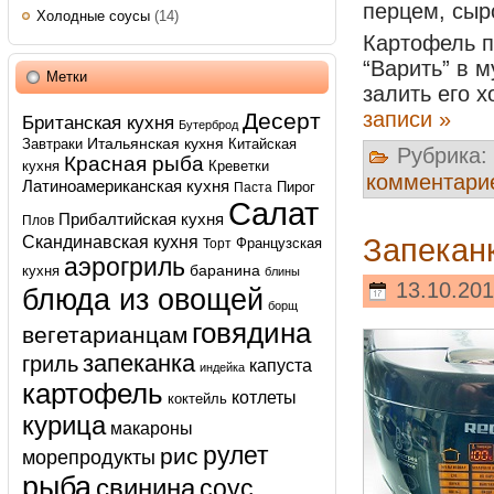
перцем, сыр
Холодные соусы
(14)
Картофель п
“Варить” в 
Метки
залить его 
записи »
Десерт
Британская кухня
Бутерброд
Итальянская кухня
Завтраки
Китайская
Рубрика:
Красная рыба
кухня
Креветки
комментари
Латиноамериканская кухня
Пирог
Паста
Салат
Прибалтийская кухня
Плов
Скандинавская кухня
Запекан
Французская
Торт
аэрогриль
баранина
кухня
блины
13.10.201
блюда из овощей
борщ
говядина
вегетарианцам
запеканка
гриль
капуста
индейка
картофель
котлеты
коктейль
курица
макароны
рулет
рис
морепродукты
рыба
свинина
соус