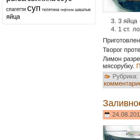
суп
спагетти
телятина
шашлык
тефтели
яйца
3 яйца
1 ст. л
Приготовле
Творог проте
Лимон разре
мясорубку.
П
Рубрика:
комментари
Заливное
24.08.201