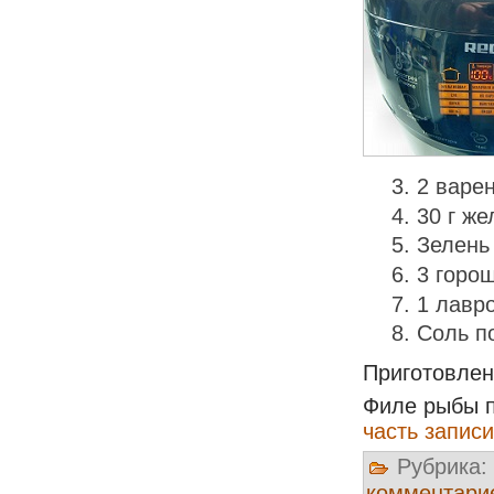
2 варе
30 г же
Зелень
3 горо
1 лавр
Соль п
Приготовле
Филе рыбы п
часть записи
Рубрика:
комментари