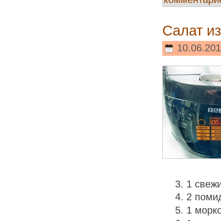
Салат и
10.06.201
1 свеж
2 поми
1 морк