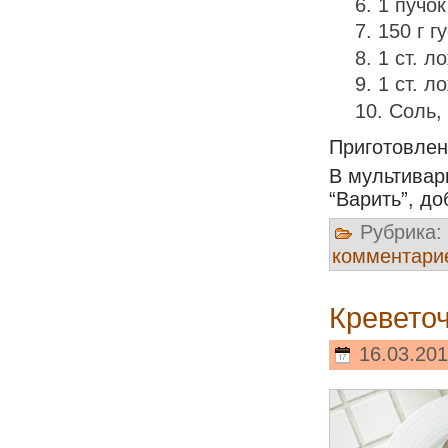
1 пучок
150 г г
1 ст. л
1 ст. л
Соль,
Приготовле
В мультивар
“Варить”, д
Рубрика:
комментари
Кревето
16.03.201