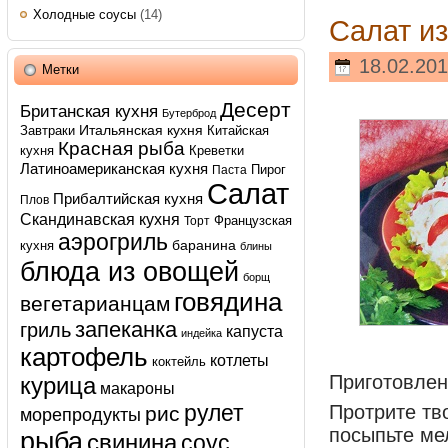
Холодные соусы
(14)
Салат из
18.02.201
Метки
Десерт
Британская кухня
Бутерброд
Итальянская кухня
Завтраки
Китайская
Красная рыба
кухня
Креветки
Латиноамериканская кухня
Пирог
Паста
Салат
Прибалтийская кухня
Плов
Скандинавская кухня
Французская
Торт
аэрогриль
баранина
кухня
блины
блюда из овощей
борщ
говядина
вегетарианцам
запеканка
гриль
капуста
индейка
картофель
котлеты
коктейль
Приготовле
курица
макароны
рулет
Протрите тво
рис
морепродукты
посыпьте ме
рыба
свинина
соус