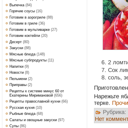
Выпечка
(84)
Горячие соусы
(16)
Готовим в аэрогриле
(88)
Готовим в гриле
(36)
Готовим в мультиварке
(27)
Готовим коктейли
(20)
Десерт
(80)
Закуски
(88)
Мясные блюда
(148)
Мясные субпродукты
(11)
2 ломт
Напитки
(9)
Сок ли
Новости
(8)
соль, з
Пельмени
(2)
Приправы
(2)
Приготовле
Рецепты к системе минус 60 от
Екатерины Миримановой
(656)
Нарежьте яб
Рецепты православной кухни
(66)
терке.
Прочи
Русская кухня
(10)
Рубрика:
Рыбные блюда
(68)
Нет коммен
Салаты и овощные закуски
(97)
Супы
(86)