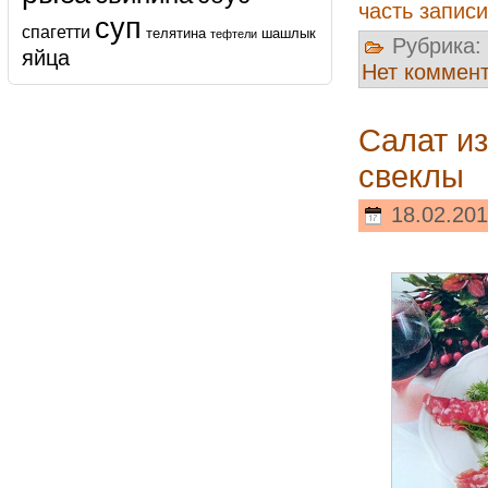
часть записи
суп
спагетти
телятина
шашлык
тефтели
Рубрика:
яйца
Нет коммен
Салат из
свеклы
18.02.201