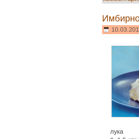
Имбирно
10.03.201
лука