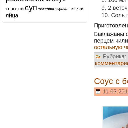
100 мл
суп
2 вето
спагетти
телятина
шашлык
тефтели
Соль 
яйца
Приготовле
Баклажаны о
перцем чили
остальную ч
Рубрика:
комментари
Соус с 
11.03.201