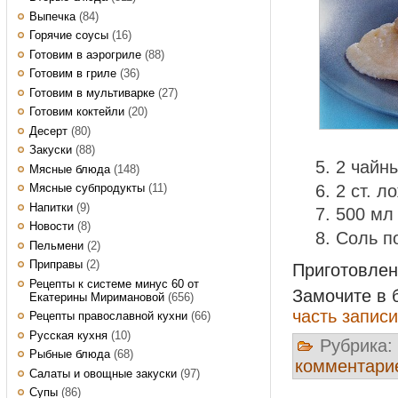
Выпечка
(84)
Горячие соусы
(16)
Готовим в аэрогриле
(88)
Готовим в гриле
(36)
Готовим в мультиварке
(27)
Готовим коктейли
(20)
Десерт
(80)
Закуски
(88)
2 чайн
Мясные блюда
(148)
2 ст. л
Мясные субпродукты
(11)
Напитки
(9)
500 м
Новости
(8)
Соль п
Пельмени
(2)
Приправы
(2)
Приготовле
Рецепты к системе минус 60 от
Замочите в 
Екатерины Миримановой
(656)
часть записи
Рецепты православной кухни
(66)
Русская кухня
(10)
Рубрика:
Рыбные блюда
(68)
комментари
Салаты и овощные закуски
(97)
Супы
(86)