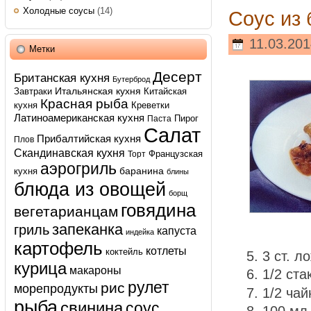
Холодные соусы
(14)
Соус из
11.03.201
Метки
Десерт
Британская кухня
Бутерброд
Итальянская кухня
Завтраки
Китайская
Красная рыба
кухня
Креветки
Латиноамериканская кухня
Пирог
Паста
Салат
Прибалтийская кухня
Плов
Скандинавская кухня
Французская
Торт
аэрогриль
баранина
кухня
блины
блюда из овощей
борщ
говядина
вегетарианцам
запеканка
гриль
капуста
индейка
картофель
котлеты
коктейль
3 ст. л
курица
макароны
1/2 ст
рулет
рис
морепродукты
1/2 ча
рыба
свинина
соус