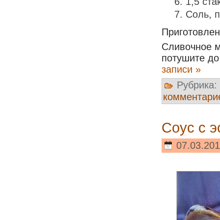
1,5 ст
Соль, п
Приготовле
Сливочное м
потушите до
записи »
Рубрика:
комментари
Соус с э
07.03.201