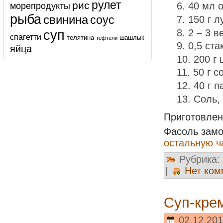
рулет
рис
морепродукты
40 мл 
рыба
свинина
соус
150 г л
суп
2 – 3 в
спагетти
телятина
шашлык
тефтели
0,5 ста
яйца
200 г 
50 г с
40 г 
Соль,
Приготовлен
Фасоль замо
остальную ч
Рубрика:
|
Нет ком
Суп-кре
02.12.201