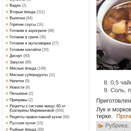
Видео
(2)
Вторые блюда
(311)
Выпечка
(84)
Горячие соусы
(16)
Готовим в аэрогриле
(88)
Готовим в гриле
(36)
Готовим в мультиварке
(27)
Готовим коктейли
(20)
Десерт
(80)
Закуски
(88)
Мясные блюда
(148)
Мясные субпродукты
(11)
Напитки
(9)
0,5 чай
Новости
(8)
Соль, п
Пельмени
(2)
Приготовле
Приправы
(2)
Рецепты к системе минус 60 от
Лук и морков
Екатерины Миримановой
(656)
терке.
Проч
Рецепты православной кухни
(66)
Русская кухня
(10)
Рубрика:
Рыбные блюда
(68)