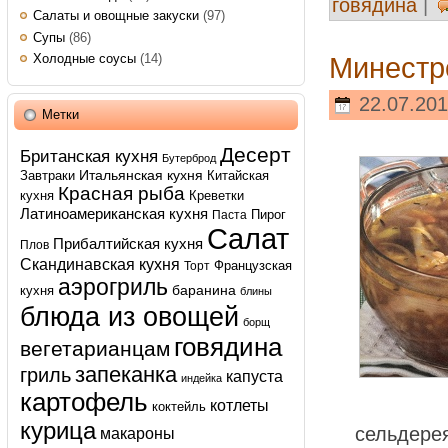
говядина
|
Салаты и овощные закуски
(97)
Супы
(86)
Холодные соусы
(14)
Минестр
22.07.201
Метки
Десерт
Британская кухня
Бутерброд
Итальянская кухня
Завтраки
Китайская
Красная рыба
кухня
Креветки
Латиноамериканская кухня
Пирог
Паста
Салат
Прибалтийская кухня
Плов
Скандинавская кухня
Французская
Торт
аэрогриль
баранина
кухня
блины
блюда из овощей
борщ
говядина
вегетарианцам
запеканка
гриль
капуста
индейка
картофель
котлеты
коктейль
курица
сельдере
макароны