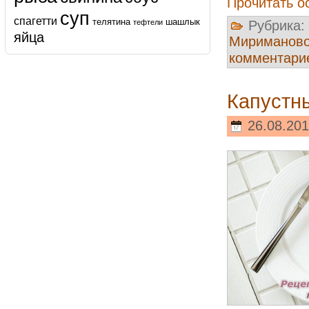
Прочитать о
суп
спагетти
телятина
шашлык
Рубрика:
тефтели
яйца
Мириманов
комментари
Капустн
26.08.201