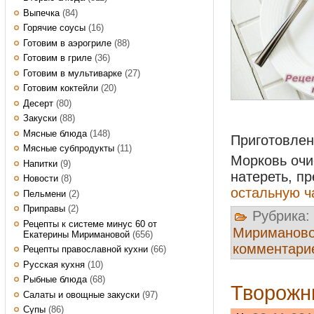
Выпечка
(84)
Горячие соусы
(16)
Готовим в аэрогриле
(88)
Готовим в гриле
(36)
Готовим в мультиварке
(27)
Готовим коктейли
(20)
Десерт
(80)
Закуски
(88)
Мясные блюда
(148)
Приготовле
Мясные субпродукты
(11)
Морковь очи
Напитки
(9)
натереть, п
Новости
(8)
остальную ч
Пельмени
(2)
Приправы
(2)
Рубрика:
Рецепты к системе минус 60 от
Мириманов
Екатерины Миримановой
(656)
комментари
Рецепты православной кухни
(66)
Русская кухня
(10)
Рыбные блюда
(68)
Творожн
Салаты и овощные закуски
(97)
Супы
(86)