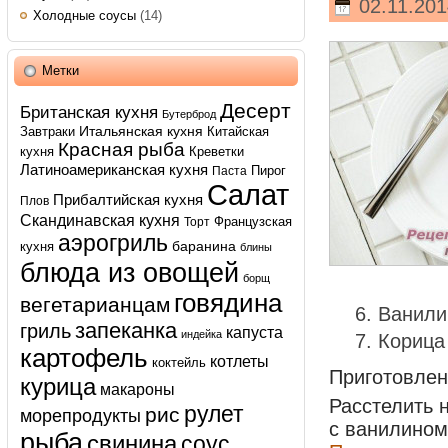
02.11.201
Холодные соусы
(14)
Метки
Десерт
Британская кухня
Бутерброд
Итальянская кухня
Завтраки
Китайская
Красная рыба
кухня
Креветки
Латиноамериканская кухня
Пирог
Паста
Салат
Прибалтийская кухня
Плов
Скандинавская кухня
Французская
Торт
аэрогриль
баранина
кухня
блины
блюда из овощей
борщ
говядина
вегетарианцам
Ванили
запеканка
гриль
капуста
индейка
Корица
картофель
котлеты
коктейль
Приготовле
курица
макароны
Расстелить 
рулет
рис
морепродукты
с ванилином
рыба
свинина
соус