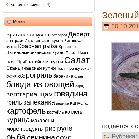
Холодные соусы
(14)
Зеленый
Метки
30.10.201
Десерт
Британская кухня
Бутерброд
Итальянская кухня
Завтраки
Китайская
Красная рыба
кухня
Креветки
Латиноамериканская кухня
Пирог
Паста
Салат
Прибалтийская кухня
Плов
Скандинавская кухня
Французская
Торт
аэрогриль
баранина
кухня
блины
блюда из овощей
борщ
говядина
вегетарианцам
запеканка
гриль
капуста
индейка
картофель
котлеты
коктейль
курица
макароны
подается к 
рулет
рис
морепродукты
рыба
Рубрика:
свинина
соус