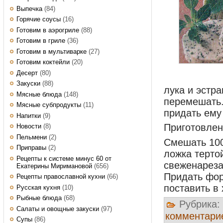
Выпечка
(84)
Горячие соусы
(16)
Готовим в аэрогриле
(88)
Готовим в гриле
(36)
Готовим в мультиварке
(27)
Готовим коктейли
(20)
Десерт
(80)
Закуски
(88)
лука и эстра
Мясные блюда
(148)
перемешать.
Мясные субпродукты
(11)
придать ему
Напитки
(9)
Приготовлен
Новости
(8)
Пельмени
(2)
Смешать 100
Приправы
(2)
ложка терто
Рецепты к системе минус 60 от
свеженареза
Екатерины Миримановой
(656)
Придать фор
Рецепты православной кухни
(66)
поставить в
Русская кухня
(10)
Рыбные блюда
(68)
Рубрика:
Салаты и овощные закуски
(97)
комментари
Супы
(86)