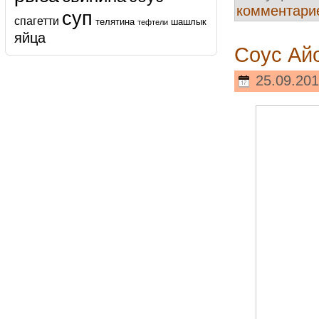
комментари
суп
спагетти
телятина
шашлык
тефтели
яйца
Соус Ай
25.09.201