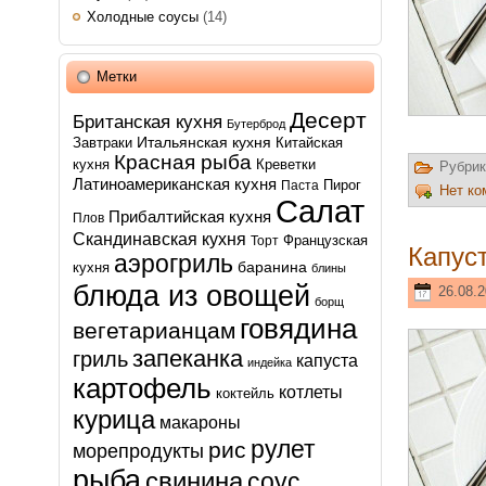
Холодные соусы
(14)
Метки
Десерт
Британская кухня
Бутерброд
Итальянская кухня
Завтраки
Китайская
Красная рыба
кухня
Креветки
Рубрик
Латиноамериканская кухня
Пирог
Паста
Нет ко
Салат
Прибалтийская кухня
Плов
Скандинавская кухня
Французская
Торт
Капус
аэрогриль
баранина
кухня
блины
блюда из овощей
26.08.2
борщ
говядина
вегетарианцам
запеканка
гриль
капуста
индейка
картофель
котлеты
коктейль
курица
макароны
рулет
рис
морепродукты
рыба
свинина
соус