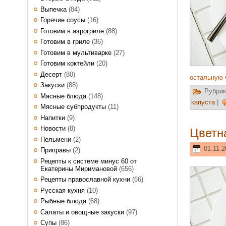
Выпечка
(84)
Горячие соусы
(16)
Готовим в аэрогриле
(88)
Готовим в гриле
(36)
Готовим в мультиварке
(27)
Готовим коктейли
(20)
Десерт
(80)
остальную 
Закуски
(88)
Рубрик
Мясные блюда
(148)
капуста
|
Мясные субпродукты
(11)
Напитки
(9)
Новости
(8)
Цветн
Пельмени
(2)
01.11.2
Приправы
(2)
Рецепты к системе минус 60 от
Екатерины Миримановой
(656)
Рецепты православной кухни
(66)
Русская кухня
(10)
Рыбные блюда
(68)
Салаты и овощные закуски
(97)
Супы
(86)