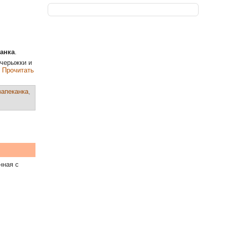
канка
.
очерыжки и
.
Прочитать
запеканка
,
нная с