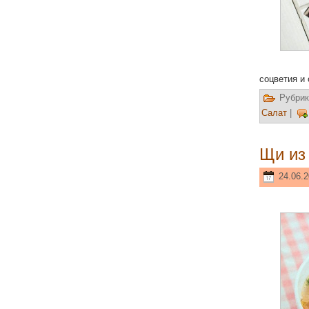
соцветия и
Рубрик
Салат
|
Щи из
24.06.2