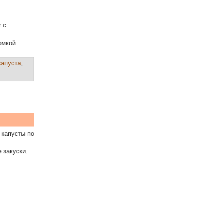
т
с
омкой.
капуста
,
 капусты по
 закуски.