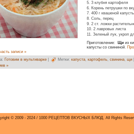
3 клубня картофеля
Корень петрушки по вк
400 г квашеной капуст
Соль, перец
2 ст. ложки раститель
2 лавровых листа
Зеленый лук, укроп д
Приготовление:
Щи
из к
капусты со свининой.
Про
часть записи »
а:
Готовим в мультиварке
|
Метки:
капуста
,
картофель
,
свинина
,
щи
иев »
yright © 2009 - 2024 / 1000 РЕЦЕПТОВ ВКУСНЫХ БЛЮД. All Rights Reser