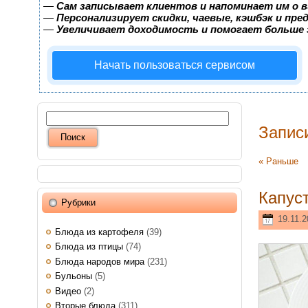
—
Сам записывает клиентов и напоминает им о в
—
Персонализирует скидки, чаевые, кэшбэк и пр
—
Увеличивает доходимость и помогает больше
Начать пользоваться сервисом
Запис
« Раньше
Капус
Рубрики
19.11.2
Блюда из картофеля
(39)
Блюда из птицы
(74)
Блюда народов мира
(231)
Бульоны
(5)
Видео
(2)
Вторые блюда
(311)