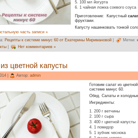
100 мл йогурта
1 чайная ложка соевого соуса
Приготовление: Капустный
сала
фруктами.
Капусту нашинковать тонкой сол
остальную часть записи »
а:
Рецепты к системе минус 60 от Екатерины Миримановой
|
Метки:
кты
|
Нет комментариев »
 из цветной капусты
014 |
Автор:
admin
Готовим салат из цветной
системе минус 60.
Обед. Салаты и холодные
Ингредиенты:
200 г ветчины
100 г сыра
400 г цветной капусты
1 помидор
1 зубчик чеснока
1 пучок укропа