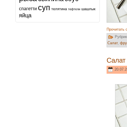
суп
спагетти
телятина
шашлык
тефтели
яйца
Прочитать 
Рубрик
Салат
,
фру
Салат
20.07.2