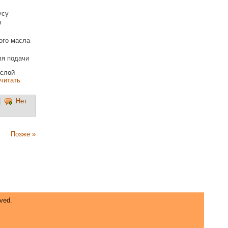
усу
ы
ного масла
ля подачи
ислой
читать
|
Нет
Позже »
ved.