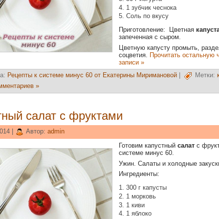
1 зубчик чеснока
Соль по вкусу
Приготовление: Цветная
капуст
запеченная с сыром.
Цветную капусту промыть, разде
соцветия.
Прочитать остальную 
записи »
а:
Рецепты к системе минус 60 от Екатерины Миримановой
|
Метки:
мментариев »
тный салат с фруктами
014 |
Автор:
admin
Готовим капустный
салат
с фрук
системе минус 60.
Ужин. Салаты и холодные закуск
Ингредиенты:
300 г капусты
1 морковь
1 киви
1 яблоко