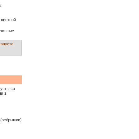
а
 цветной
большие
капуста
,
пусты со
ми в
 (ребрышки)