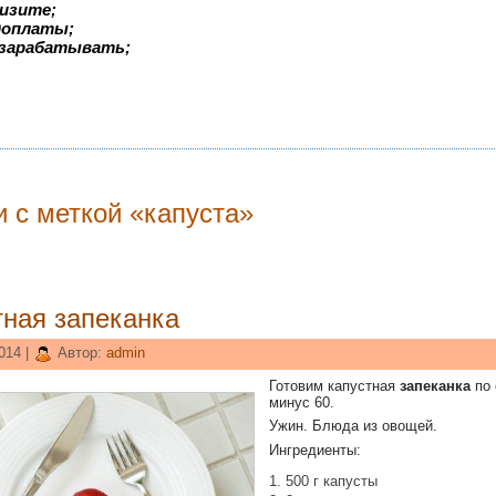
изите;
едоплаты;
 зарабатывать;
и с меткой «капуста»
тная запеканка
014 |
Автор:
admin
Готовим капустная
запеканка
по 
минус 60.
Ужин. Блюда из овощей.
Ингредиенты:
500 г капусты