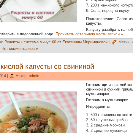
200 г нежирного йогурт
Соль, перец по вкусу
Приготовление: Салат из
капусты.
Капусту разобрать на не
 отварить в подсоленной воде.
Прочитать остальную часть записи »
а:
Рецепты к системе минус 60 от Екатерины Миримановой
|
Метки:
Нет комментариев »
 кислой капусты со свининой
014 |
Автор:
admin
Готовим
щи
из кислой ка
свининой и сухими гриба
мультиварке.
Готовим в мультиварке.
Ингредиенты:
500 г свинины на кости
50 г сушеных грибов
2 средние моркови
2 средние луковицы