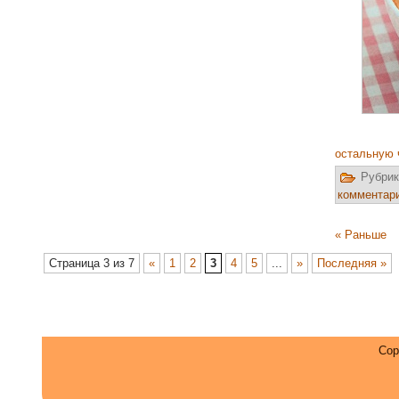
остальную 
Рубрик
комментар
« Раньше
Страница 3 из 7
«
1
2
3
4
5
...
»
Последняя »
Cop