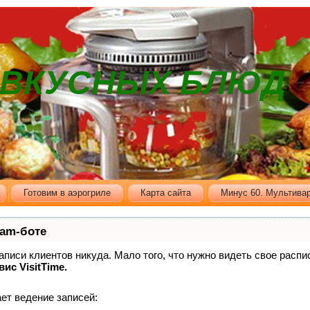
В ВКУСНЫХ БЛЮД
Готовим в аэрогриле
Карта сайта
Минус 60. Мультивар
ram-боте
записи клиентов никуда. Мало того, что нужно видеть свое распи
вис VisitTime.
ет ведение записей: