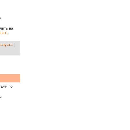
а
,
лить на
часть
капуста
|
тами по
и.