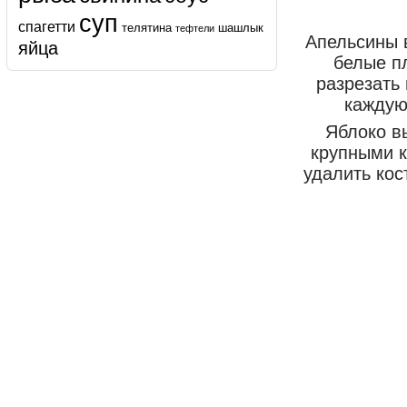
суп
спагетти
телятина
шашлык
тефтели
Апельсины в
яйца
белые п
разрезать
каждую
Яблоко в
крупными к
удалить кос