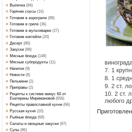
Выпечка
(84)
Горячие соусы
(16)
Готовим в аэрогриле
(88)
Готовим в гриле
(36)
Готовим в мультиварке
(27)
Готовим коктейли
(20)
Десерт
(80)
Закуски
(88)
Мясные блюда
(148)
виноград
Мясные субпродукты
(11)
Напитки
(9)
1 круп
Новости
(8)
1 сред
Пельмени
(2)
2 ст. л
Приправы
(2)
2 ст. 
Рецепты к системе минус 60 от
Екатерины Миримановой
(656)
любого др
Рецепты православной кухни
(66)
Приготовле
Русская кухня
(10)
Рыбные блюда
(68)
Салаты и овощные закуски
(97)
Супы
(86)