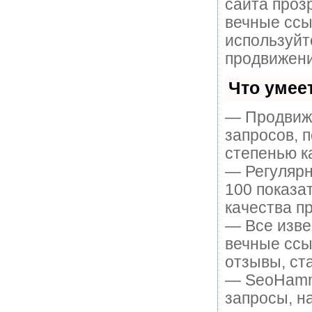
сайта проз
вечные ссы
используйт
продвижени
Что умее
— Продвиже
запросов, 
степенью к
— Регулярн
100 показа
качества пр
— Все изве
вечные ссы
отзывы, ста
— SeoHamme
запросы, н