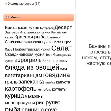
Холодные соусы
(14)
Метки
Десерт
Британская кухня
Бутерброд
Итальянская кухня
Завтраки
Китайская
Красная рыба
кухня
Креветки
Латиноамериканская кухня
Пирог
Паста
Бананы п
Салат
Прибалтийская кухня
Плов
отрезать
Скандинавская кухня
Французская
Торт
ножом, отст
аэрогриль
баранина
кухня
блины
жесткую с
блюда из овощей
борщ
говядина
вегетарианцам
запеканка
гриль
капуста
индейка
картофель
котлеты
коктейль
курица
макароны
рулет
рис
морепродукты
рыба
свинина
соус