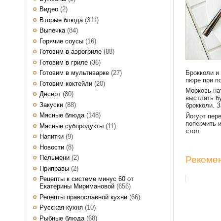
Видео
(2)
Вторые блюда
(311)
Выпечка
(84)
Горячие соусы
(16)
Готовим в аэрогриле
(88)
Готовим в гриле
(36)
Брокколи и
Готовим в мультиварке
(27)
пюре при п
Готовим коктейли
(20)
Морковь на
Десерт
(80)
выстлать б
Закуски
(88)
брокколи. З
Мясные блюда
(148)
Йогурт пер
поперчить 
Мясные субпродукты
(11)
стол.
Напитки
(9)
Новости
(8)
Пельмени
(2)
Рекомен
Приправы
(2)
Рецепты к системе минус 60 от
Екатерины Миримановой
(656)
Рецепты православной кухни
(66)
Русская кухня
(10)
Рыбные блюда
(68)