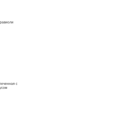
 равиоли
апеченная с
усом