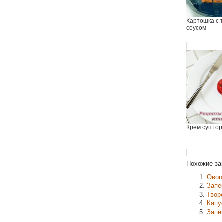
Картошка с
соусом
Крем суп го
Похожие за
Овощ
Запе
Твор
Капу
Запе