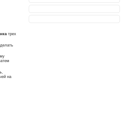
анка
трех
сделать
рму
затем
ь,
чей на