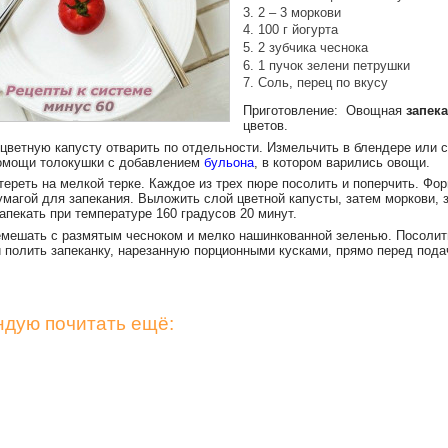
2 – 3 моркови
100 г йогурта
2 зубчика чеснока
1 пучок зелени петрушки
Соль, перец по вкусу
Приготовление: Овощная
запек
цветов.
 цветную капусту отварить по отдельности.
Измельчить в блендере или 
омощи толокушки с добавлением
бульона
, в котором варились овощи.
тереть на мелкой терке. Каждое из трех пюре посолить и поперчить. Фо
умагой для запекания. Выложить слой цветной капусты, затем моркови, 
апекать при температуре 160 градусов 20 минут.
емешать с размятым чесноком и мелко нашинкованной зеленью. Посолит
и полить запеканку, нарезанную порционными кусками, прямо перед пода
дую почитать ещё: