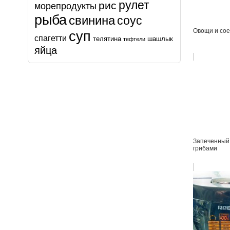
рулет
рис
морепродукты
рыба
свинина
соус
Овощи и сое
суп
спагетти
телятина
шашлык
тефтели
яйца
Запеченный 
грибами