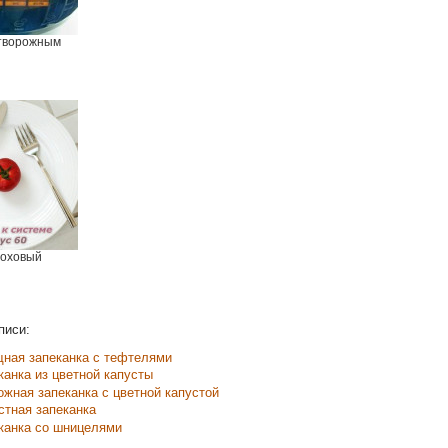
 творожным
роховый
писи:
ная запеканка с тефтелями
канка из цветной капусты
ожная запеканка с цветной капустой
стная запеканка
канка со шницелями