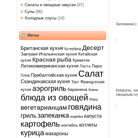
Салаты и овощные закуски
(97)
Супы
(86)
Холодные соусы
(14)
Запеканка с
Метки
Десерт
Британская кухня
Бутерброд
Итальянская кухня
Завтраки
Китайская
Красная рыба
кухня
Креветки
Латиноамериканская кухня
Пирог
Паста
Салат
Прибалтийская кухня
Плов
Скандинавская кухня
Французская
Торт
аэрогриль
баранина
кухня
блины
Кукуруза, з
овощным со
блюда из овощей
борщ
говядина
вегетарианцам
запеканка
гриль
капуста
индейка
картофель
котлеты
коктейль
курица
макароны