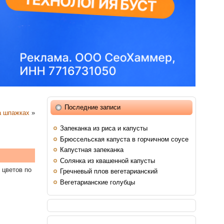
Последние записи
а шпажках
»
Запеканка из риса и капусты
Брюссельская капуста в горчичном соусе
Капустная запеканка
Солянка из квашенной капусты
 цветов по
Гречневый плов вегетарианский
Вегетарианские голубцы