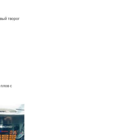
вый творог
плов с