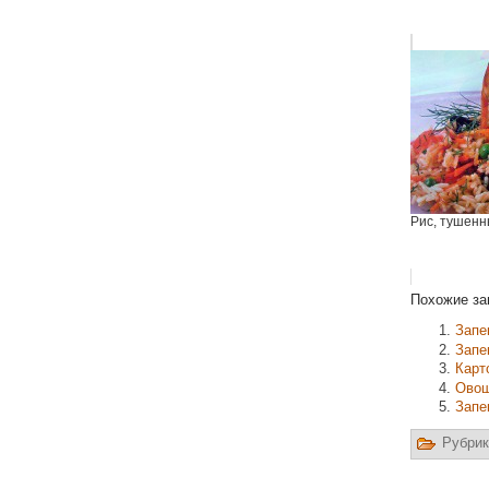
Рис, тушенн
Похожие за
Запе
Запе
Карт
Овощ
Запе
Рубрик