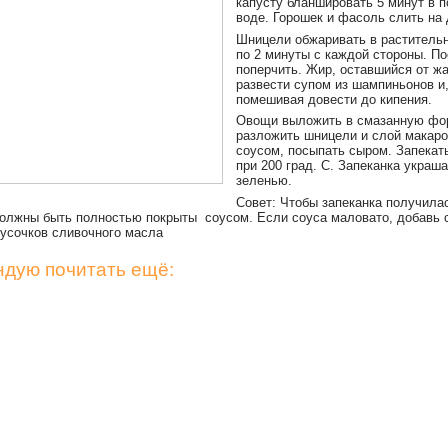
капусту бланшировать 5 минут в 
воде. Горошек и фасоль слить на 
Шницели обжаривать в раститель
по 2 минуты с каждой стороны.
По
поперчить. Жир, оставшийся от ж
развести супом из шампиньонов и
помешивая довести до кипения.
Овощи выложить в смазанную фо
разложить шницели и слой макаро
соусом, посыпать сыром. Запекат
при 200 град. С. Запеканка украш
зеленью.
Совет: Чтобы запеканка получила
олжны быть полностью покрыты соусом. Если соуса маловато, добавь 
кусочков сливочного масла
дую почитать ещё: