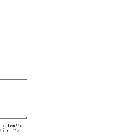
title="">
time="">