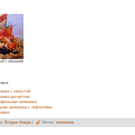
ый с овощами
писи:
канка с капустой
канка десертная
офельная запеканка
ная запеканка с тефтелями
канка
а:
Вторые блюда
|
Метки:
запеканка