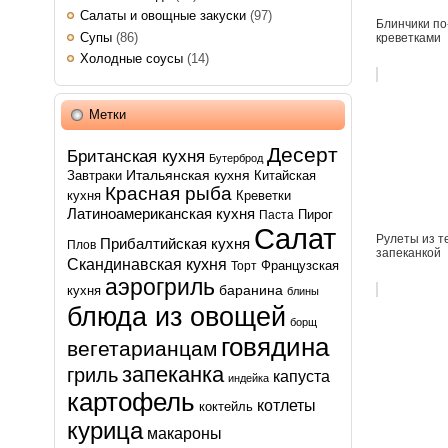
Салаты и овощные закуски
(97)
Блинчики по
Супы
(86)
креветками
Холодные соусы
(14)
Метки
Десерт
Британская кухня
Бутерброд
Итальянская кухня
Завтраки
Китайская
Красная рыба
кухня
Креветки
Латиноамериканская кухня
Пирог
Паста
Салат
Рулеты из т
Прибалтийская кухня
Плов
запеканкой
Скандинавская кухня
Французская
Торт
аэрогриль
баранина
кухня
блины
блюда из овощей
борщ
говядина
вегетарианцам
запеканка
гриль
капуста
индейка
картофель
котлеты
коктейль
курица
макароны