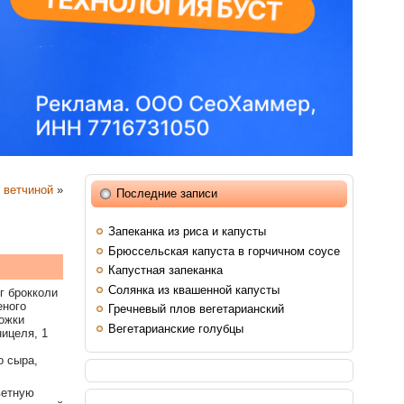
 ветчиной
»
Последние записи
Запеканка из риса и капусты
Брюссельская капуста в горчичном соусе
Капустная запеканка
Солянка из квашенной капусты
г брокколи
еного
Гречневый плов вегетарианский
ложки
Вегетарианские голубцы
ицеля, 1
о сыра,
ветную