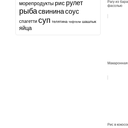
рулет
рис
Рагу из бар
морепродукты
фасолью
рыба
свинина
соус
суп
спагетти
телятина
шашлык
тефтели
яйца
Макаронная
Рис в кокос