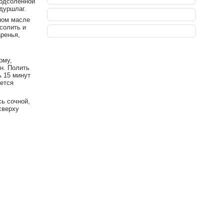
подсоленной
дуршлаг.
ном масле
солить и
аренья,
,
рму,
н. Полить
ь 15 минут
ается
сь сочной,
сверху