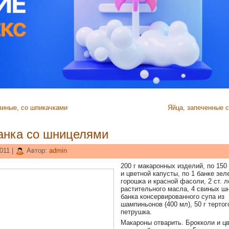
виные, со шпикачками
Яйца, запеченные с
анка со шницелями
011 |
Автор:
admin
200 г макаронных изделий, по 150 
и цветной капусты, по 1 банке зел
горошка и красной фасоли, 2 ст. 
растительного масла, 4 свиных шн
банка консервированного супа из
шампиньонов (400 мл), 50 г тертог
петрушка.
Макароны отварить. Брокколи и ц