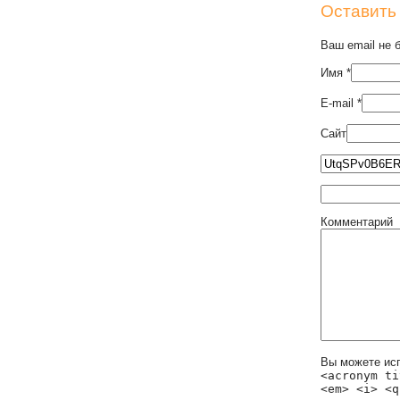
Оставить
Ваш email не 
Имя
*
E-mail
*
Сайт
Комментарий
Вы можете ис
<acronym ti
<em> <i> <q