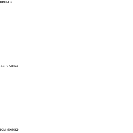
анины с
 запеканка
овом молоке