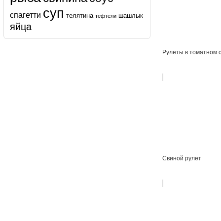
суп
спагетти
телятина
шашлык
тефтели
яйца
Рулеты в томатном 
Свиной рулет