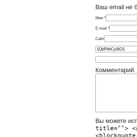
Ваш email не 
Имя
*
E-mail
*
Сайт
Комментарий
Вы можете ис
title=""> <
<blockquote