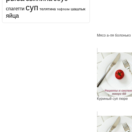
суп
спагетти
телятина
шашлык
тефтели
яйца
Мясо а-ля болоньез
Куриный суп пюре