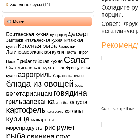
Холодные соусы
(14)
Охладите ру
порции.
Метки
Совет: Фрук
негативную 
Десерт
Британская кухня
Бутерброд
Итальянская кухня
Завтраки
Китайская
Рекоменд
Красная рыба
кухня
Креветки
Латиноамериканская кухня
Пирог
Паста
Салат
Прибалтийская кухня
Плов
Скандинавская кухня
Французская
Торт
аэрогриль
баранина
кухня
блины
блюда из овощей
борщ
говядина
вегетарианцам
запеканка
гриль
капуста
индейка
картофель
Солянка с грибами
котлеты
коктейль
курица
макароны
рулет
рис
морепродукты
рыба
свинина
соус