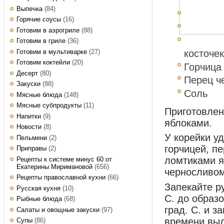
Выпечка
(84)
Горячие соусы
(16)
Готовим в аэрогриле
(88)
Готовим в гриле
(36)
Готовим в мультиварке
(27)
косточек
Готовим коктейли
(20)
Горчица
Десерт
(80)
Перец ч
Закуски
(88)
Соль
Мясные блюда
(148)
Мясные субпродукты
(11)
Приготовле
Напитки
(9)
яблоками.
Новости
(8)
У корейки у
Пельмени
(2)
горчицей, п
Приправы
(2)
ломтиками я
Рецепты к системе минус 60 от
Екатерины Миримановой
(656)
черносливом
Рецепты православной кухни
(66)
Запекайте р
Русская кухня
(10)
С. до образ
Рыбные блюда
(68)
град. С. и з
Салаты и овощные закуски
(97)
времени вы
Супы
(86)