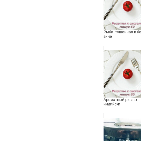
Рыба. тушенная в б
вине
Ароматный рис по-
индийски