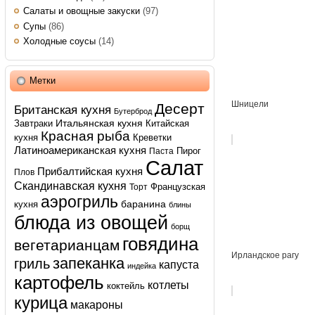
Салаты и овощные закуски
(97)
Супы
(86)
Холодные соусы
(14)
Метки
Шницели
Десерт
Британская кухня
Бутерброд
Итальянская кухня
Завтраки
Китайская
Красная рыба
кухня
Креветки
Латиноамериканская кухня
Пирог
Паста
Салат
Прибалтийская кухня
Плов
Скандинавская кухня
Французская
Торт
аэрогриль
баранина
кухня
блины
блюда из овощей
борщ
говядина
вегетарианцам
Ирландское рагу
запеканка
гриль
капуста
индейка
картофель
котлеты
коктейль
курица
макароны