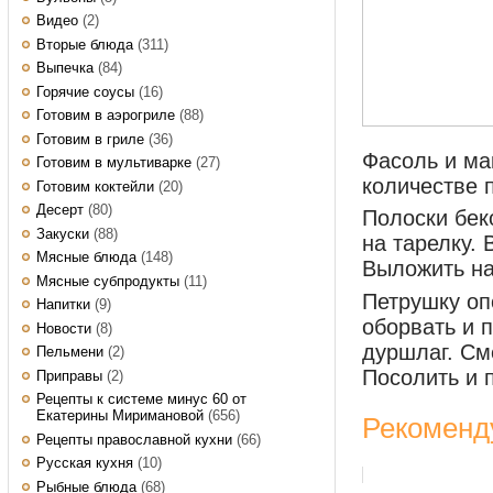
Видео
(2)
Вторые блюда
(311)
Выпечка
(84)
Горячие соусы
(16)
Готовим в аэрогриле
(88)
Готовим в гриле
(36)
Фасоль и ма
Готовим в мультиварке
(27)
количестве 
Готовим коктейли
(20)
Десерт
(80)
Полоски бек
Закуски
(88)
на тарелку.
Мясные блюда
(148)
Выложить на
Мясные субпродукты
(11)
Петрушку оп
Напитки
(9)
оборвать и 
Новости
(8)
дуршлаг. См
Пельмени
(2)
Посолить и 
Приправы
(2)
Рецепты к системе минус 60 от
Екатерины Миримановой
(656)
Рекоменд
Рецепты православной кухни
(66)
Русская кухня
(10)
Рыбные блюда
(68)