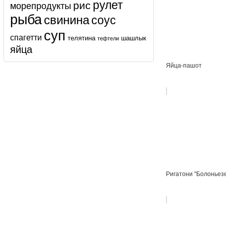
рулет
рис
морепродукты
рыба
свинина
соус
суп
спагетти
телятина
шашлык
тефтели
яйца
Яйца-пашот
Ригатони "Болоньез