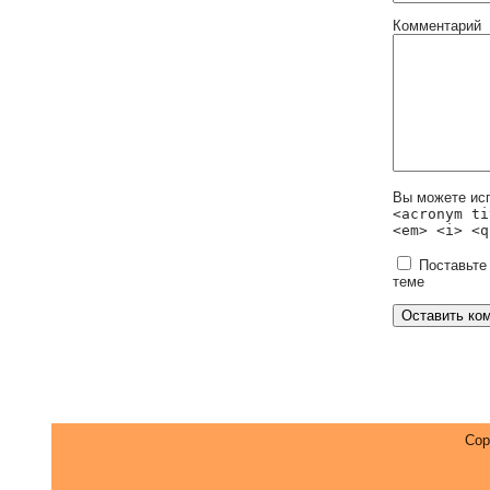
Комментарий
Вы можете ис
<acronym ti
<em> <i> <q
Поставьте
теме
Cop