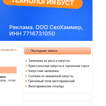
-селянски
»
Последние записи
Запеканка из риса и капусты
Брюссельская капуста в горчичном соусе
Капустная запеканка
Солянка из квашенной капусты
ками
,
трак, готов
Гречневый плов вегетарианский
Вегетарианские голубцы