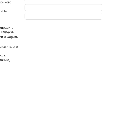
вочного
лень.
иправить
 перцем.
си и жарить
еложить его
ть в
ланию,