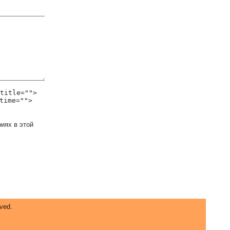
title="">
time="">
иях в этой
ved.