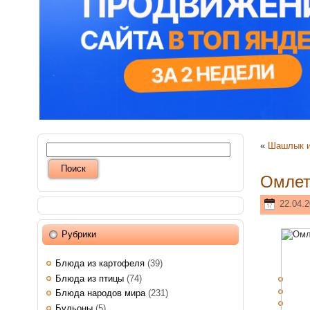
«
Шашлык и
Омлет
22.04.2
Рубрики
Блюда из картофеля
(39)
Блюда из птицы
(74)
Блюда народов мира
(231)
Бульоны
(5)