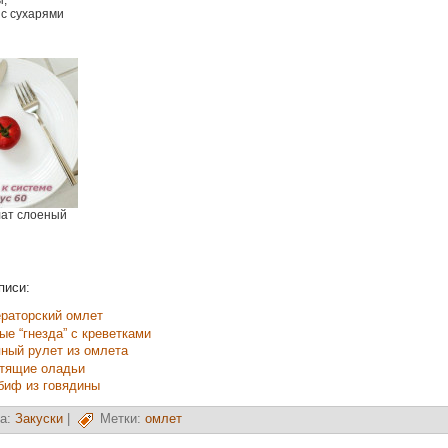
,
с сухарями
лат слоеный
писи:
раторский омлет
ые “гнезда” с креветками
ный рулет из омлета
тящие оладьи
биф из говядины
а:
Закуски
|
Метки:
омлет