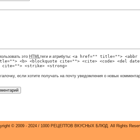
пользовать это
HTML
теги и атрибуты:
<a href="" title=""> <abbr 
tle=""> <b> <blockquote cite=""> <cite> <code> <del date
 cite=""> <strike> <strong>
 галочку, если хотите получать на почту уведомления о новых комментар
yright © 2009 - 2024 / 1000 РЕЦЕПТОВ ВКУСНЫХ БЛЮД. All Rights Reser