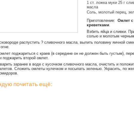
1 ст. ложка муки 25 г сли
масла
Соль, молотый перец, зе
Приготовление:
Омлет с
креветками
.
Взбить яйца и сливки. Пр
солью и молотым черным
сковороде распустить ? сливочного масла, вылить половину яичной сме
огне.
омлет поджариться с краев (в середине он не должен быть густым), пер
и поджарить второй омлет.
варить заранее в воде с кусочком сливочного масла, очистить и положи
млетов. Сложить омлеты кулечком и посыпать зеленью. Украсить, по же
омидоров.
дую почитать ещё: