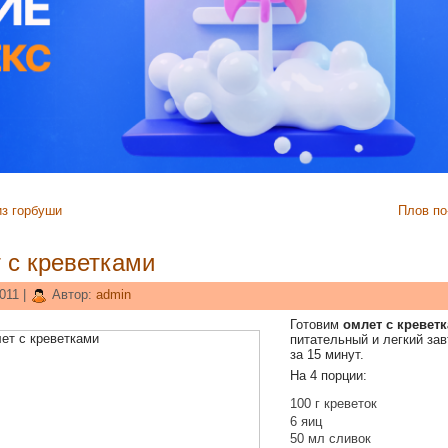
з горбуши
Плов по
 с креветками
011 |
Автор:
admin
Готовим
омлет с кревет
питательный и легкий зав
за 15 минут.
На 4 порции:
100 г креветок
6 яиц
50 мл сливок