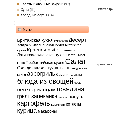
Салаты и овощные закуски
(97)
Омлет с гри
Супы
(86)
Холодные соусы
(14)
Метки
Десерт
Британская кухня
Бутерброд
Итальянская кухня
Завтраки
Китайская
Красная рыба
кухня
Креветки
Латиноамериканская кухня
Пирог
Паста
Салат
Прибалтийская кухня
Плов
Креветки в 
Скандинавская кухня
Французская
Торт
аэрогриль
баранина
кухня
блины
блюда из овощей
борщ
говядина
вегетарианцам
запеканка
гриль
капуста
индейка
картофель
котлеты
коктейль
курица
макароны