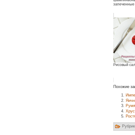
Шампиньоны
запеченные 
Рисовый са
Похожие за
Импе
Яичн
Румя
Хрус
Рост
Рубрик