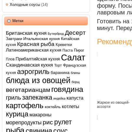
Холодные соусы
(14)
форму. Посы
лавровым ли
Готовить на
Метки
минут. Пере
Десерт
Британская кухня
Бутерброд
Итальянская кухня
Завтраки
Китайская
Рекоменд
Красная рыба
кухня
Креветки
Латиноамериканская кухня
Пирог
Паста
Салат
Прибалтийская кухня
Плов
Скандинавская кухня
Французская
Торт
аэрогриль
баранина
кухня
блины
блюда из овощей
борщ
говядина
вегетарианцам
запеканка
гриль
капуста
индейка
Жаркое из овощей-
картофель
котлеты
ассорти
коктейль
курица
макароны
рулет
рис
морепродукты
рыба
свинина
соус