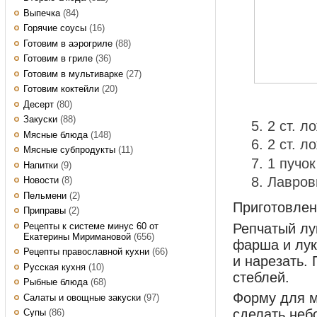
Выпечка
(84)
Горячие соусы
(16)
Готовим в аэрогриле
(88)
Готовим в гриле
(36)
Готовим в мультиварке
(27)
Готовим коктейли
(20)
Десерт
(80)
Закуски
(88)
2 ст. 
Мясные блюда
(148)
2 ст. л
Мясные субпродукты
(11)
1 пучо
Напитки
(9)
Лавров
Новости
(8)
Пельмени
(2)
Приготовле
Приправы
(2)
Рецепты к системе минус 60 от
Репчатый лу
Екатерины Миримановой
(656)
фарша и лук
Рецепты православной кухни
(66)
и нарезать.
Русская кухня
(10)
стеблей.
Рыбные блюда
(68)
Форму для м
Салаты и овощные закуски
(97)
сделать неб
Супы
(86)