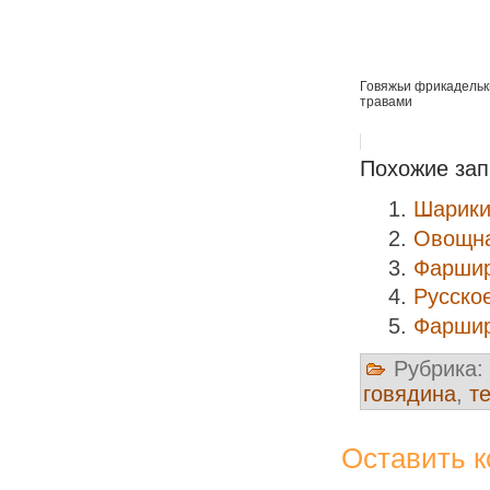
Говяжьи фрикадельк
травами
Похожие зап
Шарики
Овощна
Фаршир
Русско
Фаршир
Рубрика:
говядина
,
т
Оставить 