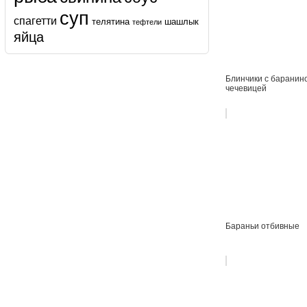
суп
спагетти
телятина
шашлык
тефтели
яйца
Блинчики с баранин
чечевицей
Бараньи отбивные