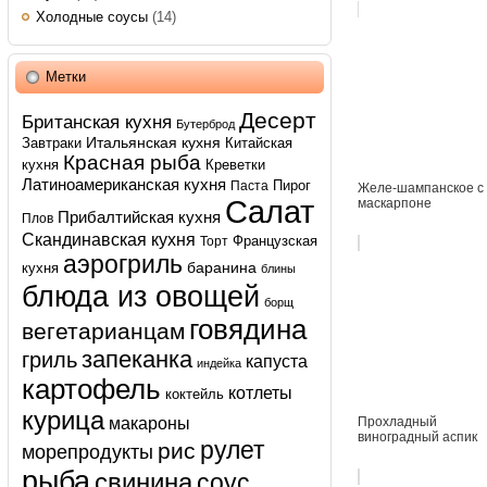
Холодные соусы
(14)
Метки
Десерт
Британская кухня
Бутерброд
Итальянская кухня
Завтраки
Китайская
Красная рыба
кухня
Креветки
Латиноамериканская кухня
Пирог
Паста
Желе-шампанское с
Салат
маскарпоне
Прибалтийская кухня
Плов
Скандинавская кухня
Французская
Торт
аэрогриль
баранина
кухня
блины
блюда из овощей
борщ
говядина
вегетарианцам
запеканка
гриль
капуста
индейка
картофель
котлеты
коктейль
курица
макароны
Прохладный
виноградный аспик
рулет
рис
морепродукты
рыба
свинина
соус