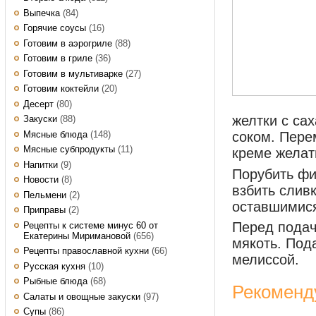
Выпечка
(84)
Горячие соусы
(16)
Готовим в аэрогриле
(88)
Готовим в гриле
(36)
Готовим в мультиварке
(27)
Готовим коктейли
(20)
Десерт
(80)
желтки с са
Закуски
(88)
Мясные блюда
(148)
соком.
Пере
Мясные субпродукты
(11)
креме желат
Напитки
(9)
Порубить фи
Новости
(8)
взбить слив
Пельмени
(2)
оставшимися
Приправы
(2)
Перед подач
Рецепты к системе минус 60 от
Екатерины Миримановой
(656)
мякоть. Под
Рецепты православной кухни
(66)
мелиссой.
Русская кухня
(10)
Рыбные блюда
(68)
Рекоменд
Салаты и овощные закуски
(97)
Супы
(86)