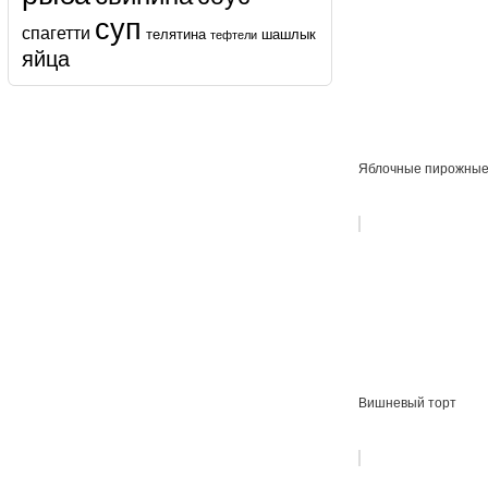
суп
спагетти
телятина
шашлык
тефтели
яйца
Яблочные пирожны
Вишневый торт