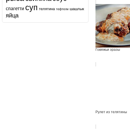
суп
спагетти
телятина
шашлык
тефтели
яйца
Говяжьи зразы
Рулет из телятины