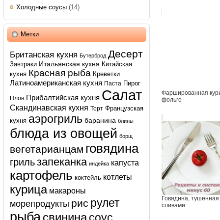
Холодные соусы
(14)
Метки
Десерт
Британская кухня
Бутерброд
Итальянская кухня
Завтраки
Китайская
Красная рыба
кухня
Креветки
Латиноамериканская кухня
Пирог
Паста
Салат
Фаршированная кур
Прибалтийская кухня
Плов
фольге
Скандинавская кухня
Французская
Торт
аэрогриль
баранина
кухня
блины
блюда из овощей
борщ
говядина
вегетарианцам
запеканка
гриль
капуста
индейка
картофель
котлеты
коктейль
курица
макароны
Говядина, тушенная
рулет
рис
морепродукты
сливами
рыба
свинина
соус