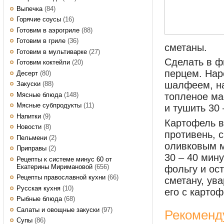
Выпечка
(84)
Горячие соусы
(16)
Готовим в аэрогриле
(88)
Готовим в гриле
(36)
сметаны.
Готовим в мультиварке
(27)
Сделать в ф
Готовим коктейли
(20)
перцем.
Наре
Десерт
(80)
шалфеем, на
Закуски
(88)
Мясные блюда
(148)
топленое ма
Мясные субпродукты
(11)
и тушить 30 
Напитки
(9)
Картофель в
Новости
(8)
противень, 
Пельмени
(2)
оливковым м
Приправы
(2)
30 – 40 мину
Рецепты к системе минус 60 от
Екатерины Миримановой
(656)
фольгу и ост
Рецепты православной кухни
(66)
сметану, ув
Русская кухня
(10)
его с карто
Рыбные блюда
(68)
Салаты и овощные закуски
(97)
Рекоменд
Супы
(86)