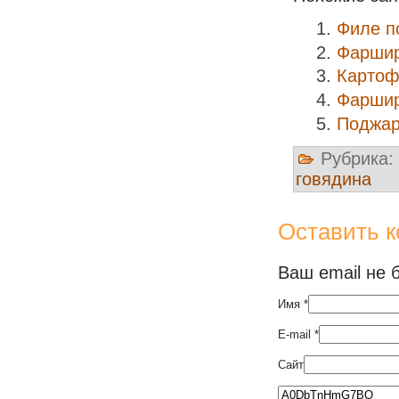
Филе п
Фаршир
Картоф
Фаршир
Поджар
Рубрика:
говядина
Оставить 
Ваш email не 
Имя
*
E-mail
*
Сайт