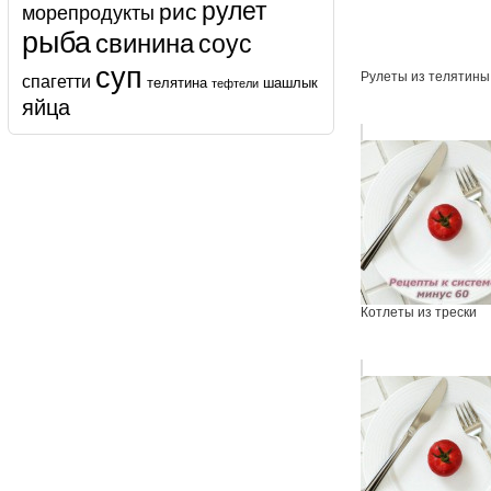
рулет
рис
морепродукты
рыба
свинина
соус
суп
Рулеты из телятины
спагетти
телятина
шашлык
тефтели
яйца
Котлеты из трески