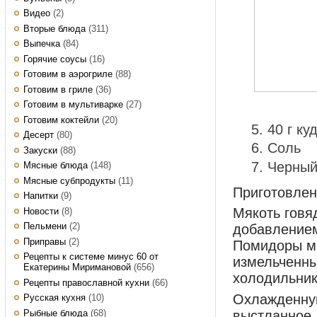
Видео
(2)
Вторые блюда
(311)
Выпечка
(84)
Горячие соусы
(16)
Готовим в аэрогриле
(88)
Готовим в гриле
(36)
Готовим в мультиварке
(27)
Готовим коктейли
(20)
40 г ку
Десерт
(80)
Соль
Закуски
(88)
Черный
Мясные блюда
(148)
Мясные субпродукты
(11)
Приготовле
Напитки
(9)
Мякоть говя
Новости
(8)
Пельмени
(2)
добавлением
Приправы
(2)
Помидоры ме
Рецепты к системе минус 60 от
измельченны
Екатерины Миримановой
(656)
холодильник 
Рецепты православной кухни
(66)
Охлажденную
Русская кухня
(10)
Рыбные блюда
(68)
выстланное 