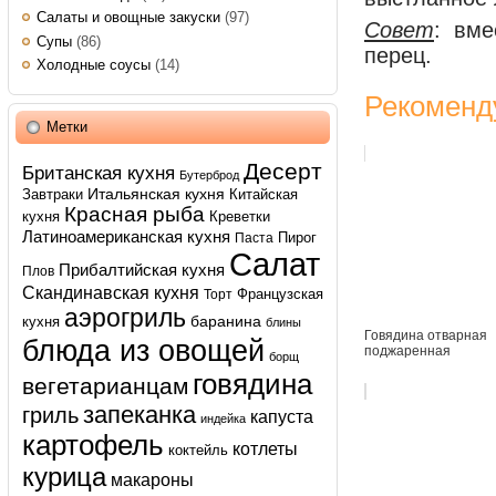
Салаты и овощные закуски
(97)
Совет
: вме
Супы
(86)
перец.
Холодные соусы
(14)
Рекоменд
Метки
Десерт
Британская кухня
Бутерброд
Итальянская кухня
Завтраки
Китайская
Красная рыба
кухня
Креветки
Латиноамериканская кухня
Пирог
Паста
Салат
Прибалтийская кухня
Плов
Скандинавская кухня
Французская
Торт
аэрогриль
баранина
кухня
блины
Говядина отварная
блюда из овощей
поджаренная
борщ
говядина
вегетарианцам
запеканка
гриль
капуста
индейка
картофель
котлеты
коктейль
курица
макароны