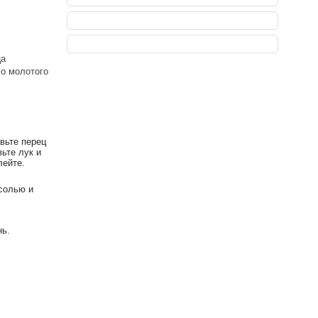
ца
го молотого
вьте перец
ьте лук и
лейте.
 солью и
нь.