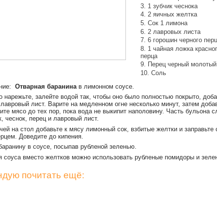
1 зубчик чеснока
2 яичных желтка
Сок 1 лимона
2 лавровых листа
6 горошин черного пер
1 чайная ложка красно
перца
Перец черный молотый
Соль
ение:
Отварная баранина
в лимонном соусе.
о нарежьте, залейте водой так, чтобы оно было полностью покрыто, доба
 лавровый лист. Варите на медленном огне несколько минут, затем добав
ите мясо до тех пор, пока вода не выкипит наполовину. Часть бульона с
, чеснок, перец и лавровый лист.
чей на стол добавьте к мясу лимонный сок, взбитые желтки и заправьте
рцем. Доведите до кипения.
баранину в соусе, посыпав рубленой зеленью.
я соуса вместо желтков можно использовать рубленые помидоры и зеле
дую почитать ещё: