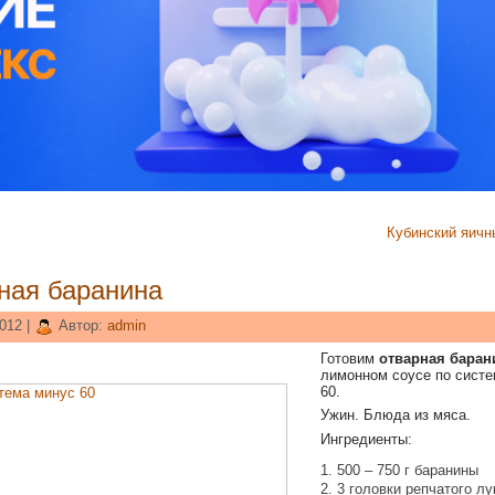
Кубинский яичн
ная баранина
012 |
Автор:
admin
Готовим
отварная баран
лимонном соусе по сист
60.
Ужин. Блюда из мяса.
Ингредиенты:
500 – 750 г баранины
3 головки репчатого лу