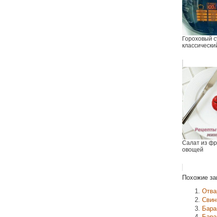
Гороховый с
классически
Салат из фр
овощей
Похожие за
Отва
Свин
Бара
Бара