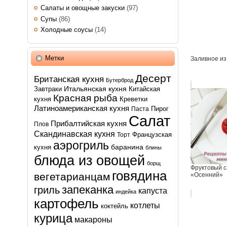
Салаты и овощные закуски
(97)
Супы
(86)
Холодные соусы
(14)
Метки
Заливное из
Десерт
Британская кухня
Бутерброд
Итальянская кухня
Завтраки
Китайская
Красная рыба
кухня
Креветки
Латиноамериканская кухня
Пирог
Паста
Салат
Прибалтийская кухня
Плов
Скандинавская кухня
Французская
Торт
аэрогриль
баранина
кухня
блины
блюда из овощей
борщ
Фруктовый с
говядина
вегетарианцам
«Осенний»
запеканка
гриль
капуста
индейка
картофель
котлеты
коктейль
курица
макароны