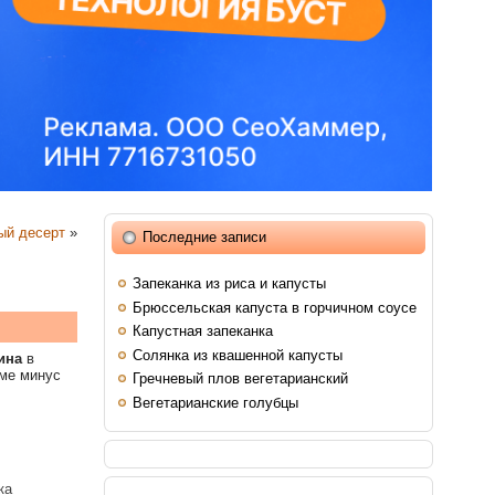
ый десерт
»
Последние записи
Запеканка из риса и капусты
Брюссельская капуста в горчичном соусе
Капустная запеканка
Солянка из квашенной капусты
ина
в
еме минус
Гречневый плов вегетарианский
Вегетарианские голубцы
ка