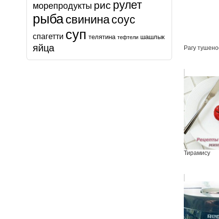
рулет
рис
морепродукты
рыба
свинина
соус
суп
спагетти
телятина
шашлык
тефтели
яйца
Рагу тушено
Тирамису