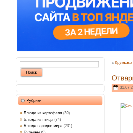
«
Крумкаке
Отвар
31.07.2
Рубрики
Блюда из картофеля
(39)
Блюда из птицы
(74)
Блюда народов мира
(231)
Бульоны
(5)