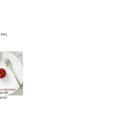
 яиц
алат