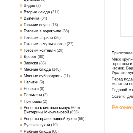
Видео
(2)
Вторые блюда
(311)
Выпечка
(84)
Горячие соусы
(16)
Готовим в аэрогриле
(88)
Готовим в гриле
(36)
Готовим в мультиварке
(27)
Готовим коктейли
(20)
Приготовл
Десерт
(80)
Мясо крупн
Закуски
(88)
горошком и
чеснок. Вар
Мясные блюда
(148)
Удалите лук
Мясные субпродукты
(11)
Перед пода
Напитки
(9)
молотым пе
Новости
(8)
Подавайте 
Пельмени
(2)
Совет
: дл
Приправы
(2)
Рекомен
Рецепты к системе минус 60 от
Екатерины Миримановой
(656)
Рецепты православной кухни
(66)
Русская кухня
(10)
Рыбные блюда
(68)