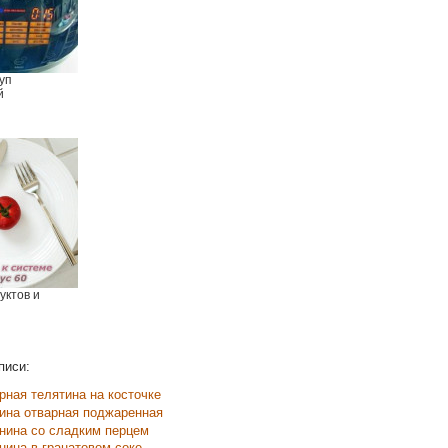
уп
й
уктов и
писи:
рная телятина на косточке
ина отварная поджаренная
нина со сладким перцем
нина в гранатовом соке