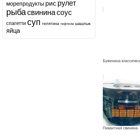
рулет
рис
морепродукты
рыба
свинина
соус
суп
спагетти
телятина
шашлык
тефтели
яйца
Буженина классичес
Пикантная свинина