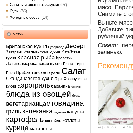
и добавьте с
Салаты и овощные закуски
(97)
мясо. Варите
Супы
(86)
Снимите с ог
Холодные соусы
(14)
Выньте мясо
Добавьте ли
Метки
рубленый ук
Совет
: пер
Десерт
Британская кухня
Бутерброд
зеленью.
Итальянская кухня
Завтраки
Китайская
Красная рыба
кухня
Креветки
Латиноамериканская кухня
Рекоменд
Пирог
Паста
Салат
Прибалтийская кухня
Плов
Скандинавская кухня
Французская
Торт
аэрогриль
баранина
кухня
блины
блюда из овощей
борщ
говядина
вегетарианцам
запеканка
гриль
капуста
индейка
картофель
котлеты
коктейль
курица
Фаршированные яй
макароны