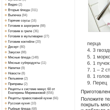
Видео
(2)
Вторые блюда
(311)
Выпечка
(84)
Горячие соусы
(16)
Готовим в аэрогриле
(88)
Готовим в гриле
(36)
Готовим в мультиварке
(27)
Готовим коктейли
(20)
перца
Десерт
(80)
3 гвозд
Закуски
(88)
1 морк
Мясные блюда
(148)
1 пучок
Мясные субпродукты
(11)
Напитки
(9)
1 – 2 с
Новости
(8)
1 голо
Пельмени
(2)
Перец
Приправы
(2)
Рецепты к системе минус 60 от
Приготовле
Екатерины Миримановой
(656)
Рецепты православной кухни
(66)
Положите те
Русская кухня
(10)
покрыть мяс
Рыбные блюда
(68)