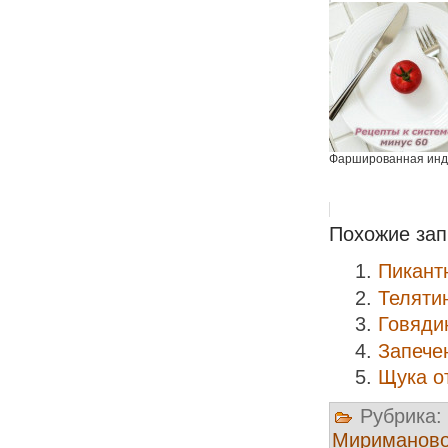
Фаршированная инд
Похожие зап
Пикант
Теляти
Говяди
Запече
Щука о
Рубрика:
Мириманов