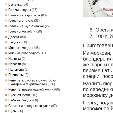
Выпечка
(84)
Горячие соусы
(16)
Готовим в аэрогриле
(88)
Готовим в гриле
(36)
Готовим в мультиварке
(27)
Ореган
Готовим коктейли
(20)
100 г 5
Десерт
(80)
Закуски
(88)
Приготовле
Мясные блюда
(148)
Из моркови,
Мясные субпродукты
(11)
блендере ил
Напитки
(9)
же пюре из 
Новости
(8)
Пельмени
(2)
перемешать 
Приправы
(2)
специи, посо
Рецепты к системе минус 60 от
Разлить пюр
Екатерины Миримановой
(656)
по серединк
Рецепты православной кухни
(66)
морозилку д
Русская кухня
(10)
Рыбные блюда
(68)
Перед подач
Салаты и овощные закуски
(97)
мороженое й
Супы
(86)