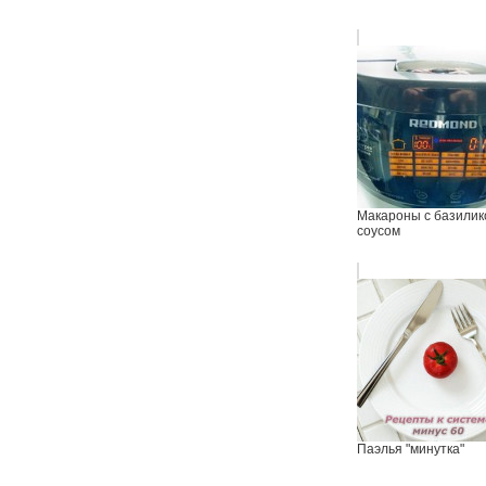
Макароны с базили
соусом
Паэлья "минутка"