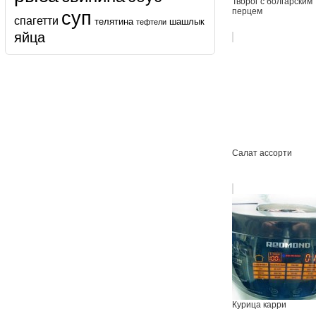
Творог с болгарским
перцем
суп
спагетти
телятина
шашлык
тефтели
яйца
Салат ассорти
Курица карри