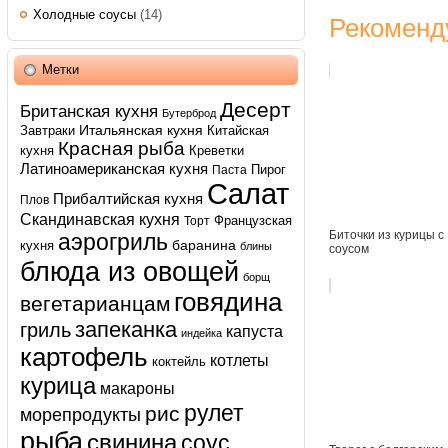
Холодные соусы
(14)
Рекоменд
Метки
Десерт
Британская кухня
Бутерброд
Итальянская кухня
Завтраки
Китайская
Красная рыба
кухня
Креветки
Латиноамериканская кухня
Пирог
Паста
Салат
Прибалтийская кухня
Плов
Скандинавская кухня
Французская
Торт
Биточки из курицы с
аэрогриль
баранина
кухня
блины
соусом
блюда из овощей
борщ
говядина
вегетарианцам
запеканка
гриль
капуста
индейка
картофель
котлеты
коктейль
курица
макароны
рулет
рис
морепродукты
рыба
свинина
соус