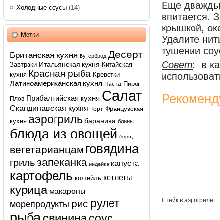
Еще дважды 
Холодные соусы
(14)
впитается. 
крышкой, око
Метки
Удалите нит
тушении соу
Десерт
Британская кухня
Бутерброд
Совет
: в к
Итальянская кухня
Завтраки
Китайская
Красная рыба
кухня
Креветки
использоват
Латиноамериканская кухня
Пирог
Паста
Салат
Рекоменд
Прибалтийская кухня
Плов
Скандинавская кухня
Французская
Торт
аэрогриль
баранина
кухня
блины
блюда из овощей
борщ
говядина
вегетарианцам
запеканка
гриль
капуста
индейка
картофель
котлеты
коктейль
курица
макароны
рулет
Стейк в аэрогриле
рис
морепродукты
рыба
свинина
соус