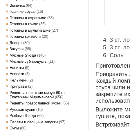
Выпечка
(84)
Горячие соусы
(16)
Готовим в аэрогриле
(88)
Готовим в гриле
(36)
Готовим в мультиварке
(27)
Готовим коктейли
(20)
3 ст. л
Десерт
(80)
3 ст. л
Закуски
(88)
Соль
Мясные блюда
(148)
Мясные субпродукты
(11)
Приготовл
Напитки
(9)
Приправить 
Новости
(8)
каждый ломт
Пельмени
(2)
Приправы
(2)
соуса чили 
Рецепты к системе минус 60 от
закрепите и
Екатерины Миримановой
(656)
использовать
Рецепты православной кухни
(66)
Выложите мя
Русская кухня
(10)
тушите, пока
Рыбные блюда
(68)
Салаты и овощные закуски
(97)
Встряхивайт
Супы
(86)