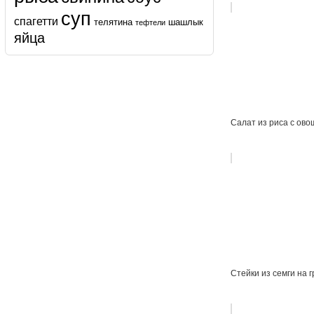
суп
спагетти
телятина
шашлык
тефтели
яйца
Салат из риса с ов
Стейки из семги на 