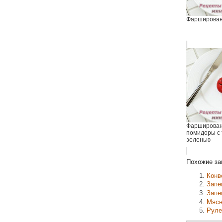
Фарширован
Фарширова
помидоры с 
зеленью
Похожие за
Конв
Запе
Запе
Мясн
Руле