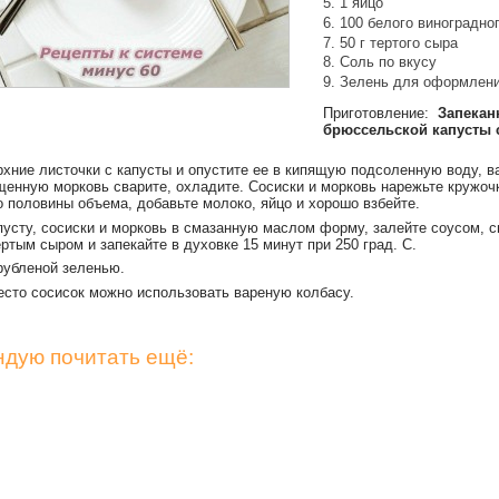
1 яйцо
100 белого виноградно
50 г тертого сыра
Соль по вкусу
Зелень для оформлен
Приготовление:
Запекан
брюссельской капусты 
.
рхние листочки с капусты и опустите ее в кипящую подсоленную воду,
ва
щенную морковь сварите, охладите. Сосиски и морковь нарежьте кружоч
о половины объема, добавьте молоко, яйцо и хорошо взбейте.
пусту, сосиски и морковь в смазанную маслом форму, залейте соусом, с
ртым сыром и запекайте в духовке 15 минут при 250 град. С.
убленой зеленью.
есто сосисок можно использовать вареную колбасу.
дую почитать ещё: