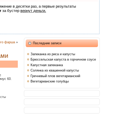
ижение в десятки раз, а первые результаты
r
за бустер
вернут деньги.
ого фарша
»
Последние записи
Запеканка из риса и капусты
ами
Брюссельская капуста в горчичном соусе
Капустная запеканка
Солянка из квашенной капусты
с
Гречневый плов вегетарианский
нус 60.
Вегетарианские голубцы
усты