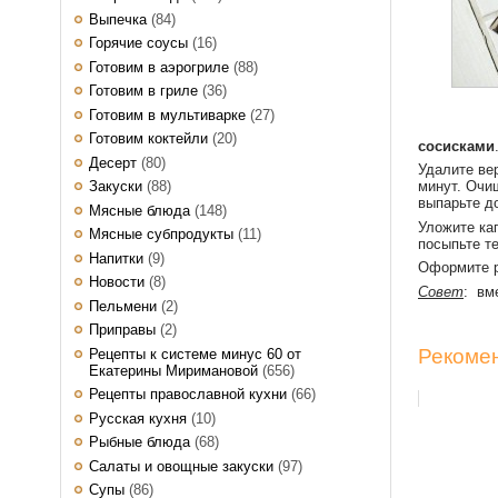
Выпечка
(84)
Горячие соусы
(16)
Готовим в аэрогриле
(88)
Готовим в гриле
(36)
Готовим в мультиварке
(27)
Готовим коктейли
(20)
сосисками
Десерт
(80)
Удалите ве
Закуски
(88)
минут. Очи
выпарьте д
Мясные блюда
(148)
Уложите ка
Мясные субпродукты
(11)
посыпьте те
Напитки
(9)
Оформите р
Новости
(8)
Совет
: вм
Пельмени
(2)
Приправы
(2)
Рекомен
Рецепты к системе минус 60 от
Екатерины Миримановой
(656)
Рецепты православной кухни
(66)
Русская кухня
(10)
Рыбные блюда
(68)
Салаты и овощные закуски
(97)
Супы
(86)