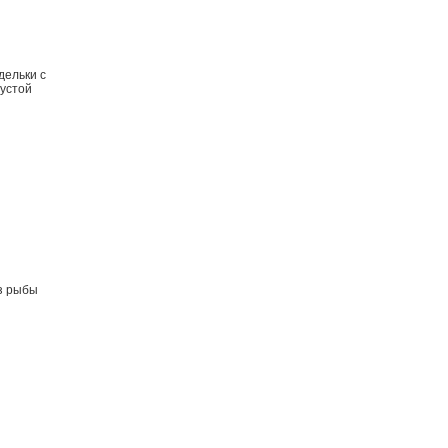
дельки с
устой
з рыбы