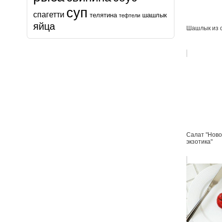
суп
спагетти
телятина
шашлык
тефтели
яйца
Шашлык из 
Салат "Ново
экзотика"