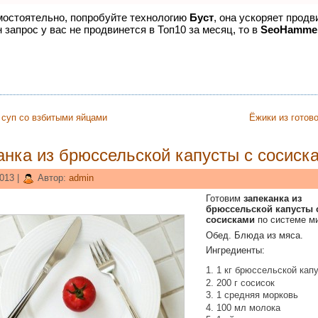
амостоятельно, попробуйте технологию
Буст
, она ускоряет продв
 запрос у вас не продвинется в Топ10 за месяц, то в
SeoHamme
 суп со взбитыми яйцами
Ёжики из готов
анка из брюссельской капусты с сосиск
013 |
Автор:
admin
Готовим
запеканка из
брюссельской капусты 
сосисками
по системе ми
Обед. Блюда из мяса.
Ингредиенты:
1 кг брюссельской кап
200 г сосисок
1 средняя морковь
100 мл молока