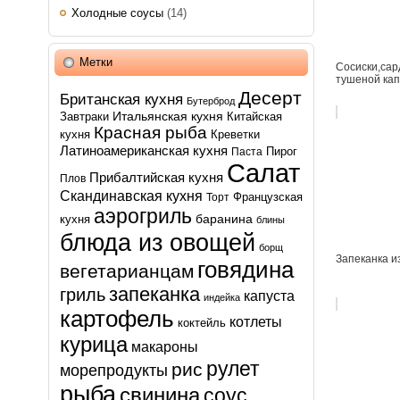
Холодные соусы
(14)
Метки
Сосиски,сар
тушеной кап
Десерт
Британская кухня
Бутерброд
Итальянская кухня
Завтраки
Китайская
Красная рыба
кухня
Креветки
Латиноамериканская кухня
Пирог
Паста
Салат
Прибалтийская кухня
Плов
Скандинавская кухня
Французская
Торт
аэрогриль
баранина
кухня
блины
блюда из овощей
борщ
Запеканка и
говядина
вегетарианцам
запеканка
гриль
капуста
индейка
картофель
котлеты
коктейль
курица
макароны
рулет
рис
морепродукты
рыба
свинина
соус