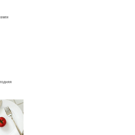
семги
годняя