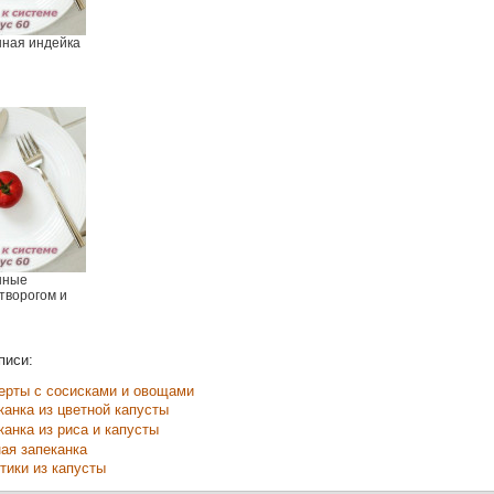
ная индейка
нные
творогом и
писи:
ерты с сосисками и овощами
канка из цветной капусты
канка из риса и капусты
ая запеканка
тики из капусты