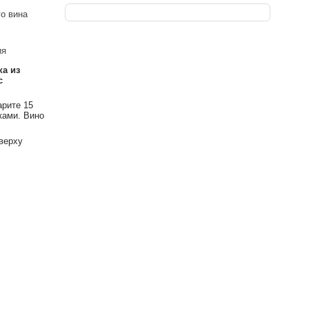
го вина
ия
ка из
с
рите 15
ками. Вино
верху