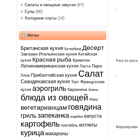
Салаты и овощные закуски
(97)
Супы
(86)
Холодные соусы
(14)
Метки
Десерт
Британская кухня
Бутерброд
Итальянская кухня
Завтраки
Китайская
Красная рыба
кухня
Креветки
Рагу из риса
Латиноамериканская кухня
Пирог
Паста
Салат
Прибалтийская кухня
Плов
Скандинавская кухня
Французская
Торт
аэрогриль
баранина
кухня
блины
блюда из овощей
борщ
говядина
вегетарианцам
запеканка
гриль
капуста
индейка
картофель
котлеты
коктейль
Фарширован
курица
макароны