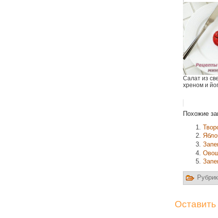
Салат из све
хреном и йо
Похожие за
Твор
Ябло
Запе
Овощ
Запе
Рубрик
Оставить