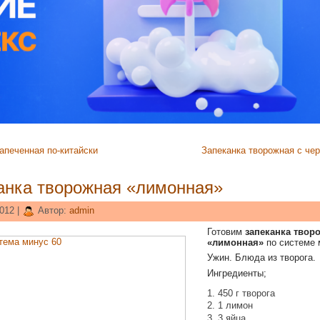
апеченная по-китайски
Запеканка творожная с че
анка творожная «лимонная»
012 |
Автор:
admin
Готовим
запеканка твор
«лимонная»
по системе 
Ужин. Блюда из творога.
Ингредиенты;
450 г творога
1 лимон
3 яйца