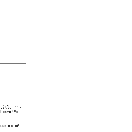
title="">
time="">
иях в этой