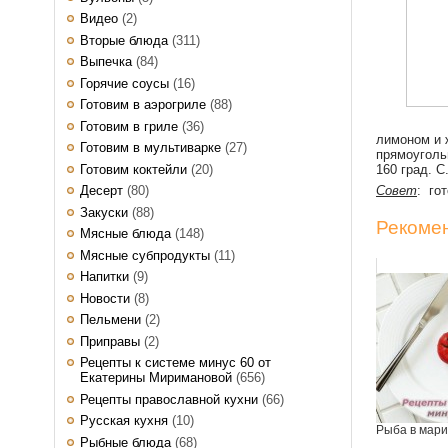
Видео
(2)
Вторые блюда
(311)
Выпечка
(84)
Горячие соусы
(16)
Готовим в аэрогриле
(88)
Готовим в гриле
(36)
лимоном и 
Готовим в мультиварке
(27)
прямоуголь
Готовим коктейли
(20)
160 град. С
Десерт
(80)
Совет
: го
Закуски
(88)
Рекомен
Мясные блюда
(148)
Мясные субпродукты
(11)
Напитки
(9)
Новости
(8)
Пельмени
(2)
Приправы
(2)
Рецепты к системе минус 60 от
Екатерины Миримановой
(656)
Рецепты православной кухни
(66)
Русская кухня
(10)
Рыба в мар
Рыбные блюда
(68)