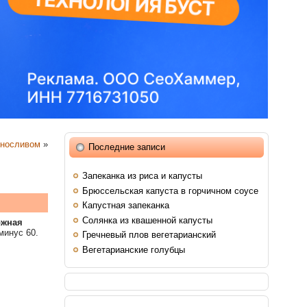
рносливом
»
Последние записи
Запеканка из риса и капусты
Брюссельская капуста в горчичном соусе
Капустная запеканка
Солянка из квашенной капусты
ожная
минус 60.
Гречневый плов вегетарианский
Вегетарианские голубцы