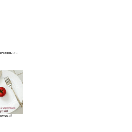
печенные с
роховый