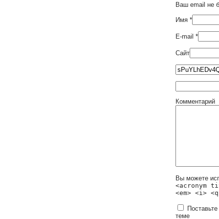
Ваш email не 
Имя
*
E-mail
*
Сайт
Комментарий
Вы можете ис
<acronym ti
<em> <i> <q
Поставьте
теме