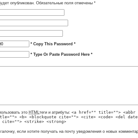
будет опубликован. Обязательные поля отмечены
*
* Copy This Password *
* Type Or Paste Password Here *
пользовать это
HTML
теги и атрибуты:
<a href="" title=""> <abbr 
tle=""> <b> <blockquote cite=""> <cite> <code> <del date
 cite=""> <strike> <strong>
 галочку, если хотите получать на почту уведомления о новых комментар