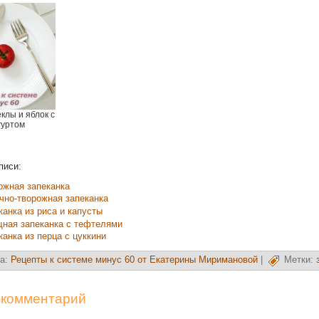
клы и яблок с
гуртом
писи:
ожная запеканка
чно-творожная запеканка
канка из риса и капусты
ная запеканка с тефтелями
канка из перца с цуккини
а:
Рецепты к системе минус 60 от Екатерины Миримановой
|
Метки:
 комментарий