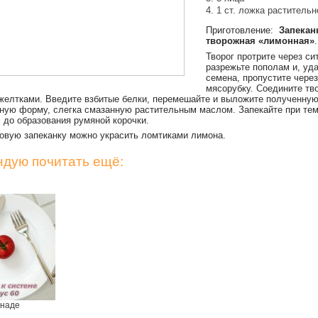
1 ст. ложка раститель
Приготовление:
Запекан
творожная «лимонная»
.
Творог протрите через си
разрежьте пополам и, уд
семена, пропустите через
мясорубку. Соедините тво
желтками.
Введите взбитые белки, перемешайте и выложите полученную
ную форму, слегка смазанную растительным маслом. Запекайте при те
. до образования румяной корочки.
товую запеканку можно украсить ломтиками лимона.
дую почитать ещё:
инаде