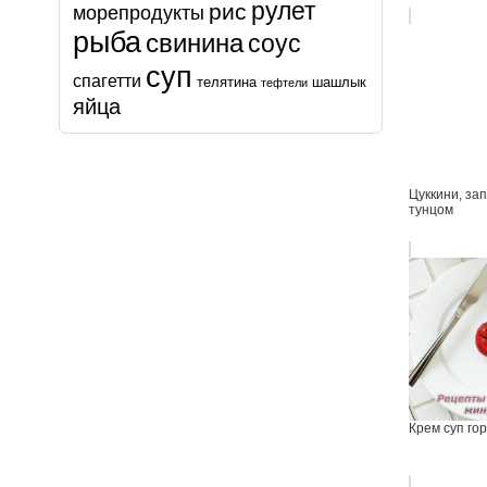
рулет
рис
морепродукты
рыба
свинина
соус
суп
спагетти
телятина
шашлык
тефтели
яйца
Цуккини, за
тунцом
Крем суп го