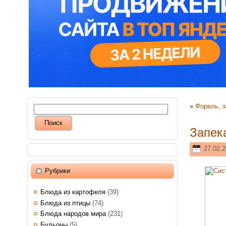
«
Форель, з
Запек
27.02.2
Рубрики
Блюда из картофеля
(39)
Блюда из птицы
(74)
Блюда народов мира
(231)
Бульоны
(5)