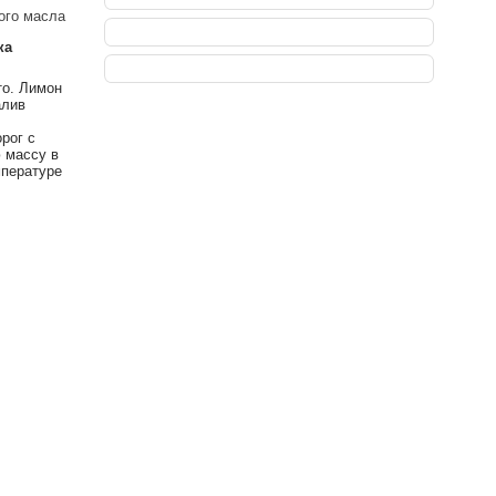
ного масла
ка
то. Лимон
алив
рог с
 массу в
мпературе