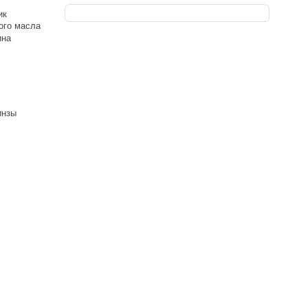
ик
ного масла
ина
инзы