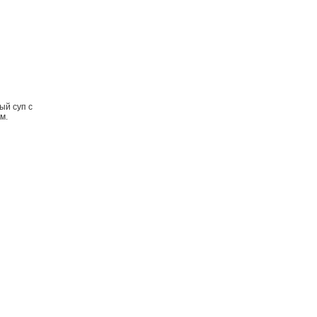
ый суп с
м.