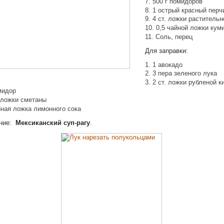
500 г помидоров
1 острый красный перч
4 ст. ложки раститель
0,5 чайной ложки кум
Соль, перец
Для заправки:
1 авокадо
3 пера зеленого лука
2 ст. ложки рубленой к
мидор
. ложки сметаны
йная ложка лимонного сока
ение:
Мексиканский суп-рагу
.