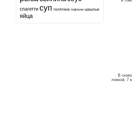
и том
суп
спагетти
телятина
шашлык
тефтели
яйца
В сково
ложкой, 7 