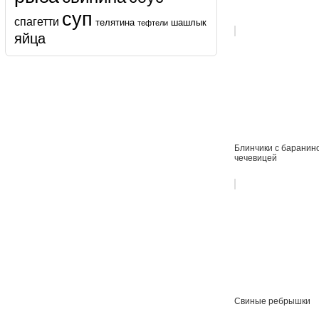
суп
спагетти
телятина
шашлык
тефтели
яйца
Блинчики с баранин
чечевицей
Свиные ребрышки