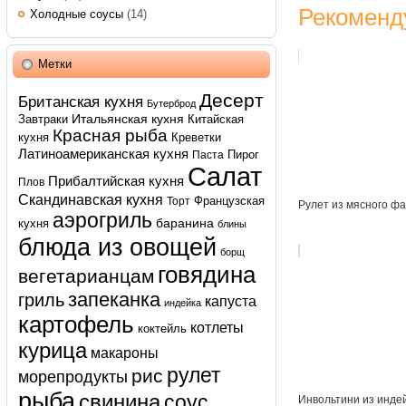
Рекоменд
Холодные соусы
(14)
Метки
Десерт
Британская кухня
Бутерброд
Итальянская кухня
Завтраки
Китайская
Красная рыба
кухня
Креветки
Латиноамериканская кухня
Пирог
Паста
Салат
Прибалтийская кухня
Плов
Скандинавская кухня
Французская
Торт
Рулет из мясного ф
аэрогриль
баранина
кухня
блины
блюда из овощей
борщ
говядина
вегетарианцам
запеканка
гриль
капуста
индейка
картофель
котлеты
коктейль
курица
макароны
рулет
рис
морепродукты
рыба
свинина
соус
Инвольтини из инде