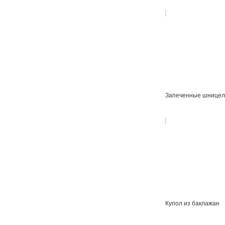
Запеченные шницел
Купол из баклажан