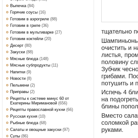
Выпечка
(84)
Горячие соусы
(16)
Готовим в аэрогриле
(88)
Готовим в гриле
(36)
тщательно п
Готовим в мультиварке
(27)
Готовим коктейли
(20)
Шампиньоны
Десерт
(80)
очистить и 
Закуски
(88)
листья, пром
Мясные блюда
(148)
половину сл
Мясные субпродукты
(11)
Зубчик чесно
Напитки
(9)
грибами. Пос
Новости
(8)
потушить и 
Пельмени
(2)
Испечь 4 бл
Приправы
(2)
на подогрет
Рецепты к системе минус 60 от
Екатерины Миримановой
(656)
блины попол
Рецепты православной кухни
(66)
Вместо сала
Русская кухня
(10)
соломкой ра
Рыбные блюда
(68)
руками.
Салаты и овощные закуски
(97)
Супы
(86)