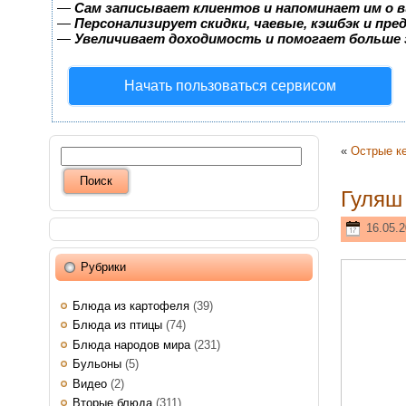
—
Сам записывает клиентов и напоминает им о в
—
Персонализирует скидки, чаевые, кэшбэк и пр
—
Увеличивает доходимость и помогает больше
Начать пользоваться сервисом
«
Острые к
Гуляш
16.05.2
Рубрики
Блюда из картофеля
(39)
Блюда из птицы
(74)
Блюда народов мира
(231)
Бульоны
(5)
Видео
(2)
Вторые блюда
(311)