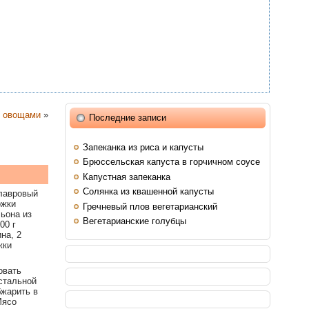
и овощами
»
Последние записи
Запеканка из риса и капусты
Брюссельская капуста в горчичном соусе
Капустная запеканка
Солянка из квашенной капусты
 лавровый
ожки
Гречневый плов вегетарианский
ьона из
Вегетарианские голубцы
00 г
на, 2
жки
овать
стальной
бжарить в
ясо