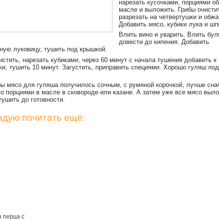
нарезать кусочками, порциями о
масле и выложить. Грибы очисти
разрезать на четвертушки и обжа
Добавить мясо, кубики лука и шп
Влить вино и уварить. Влить бул
довести до кипения. Добавить
ную луковицу, тушить под крышкой.
стить, нарезать кубиками, через 60 минут с начала тушения добавить к 
ки, тушить 10 минут. Загустить, приправить специями. Хорошо гуляш под
бы мясо для гуляша получилось сочным, с румяной корочкой, лучше сна
го порциями в масле в сковороде или казане. А затем уже все мясо выл
тушить до готовности.
дую почитать ещё:
з перца с