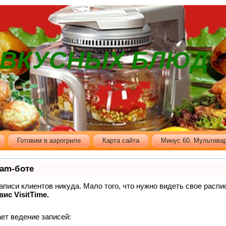
В ВКУСНЫХ БЛЮД
Готовим в аэрогриле
Карта сайта
Минус 60. Мультивар
ram-боте
записи клиентов никуда. Мало того, что нужно видеть свое распи
вис VisitTime.
ет ведение записей: