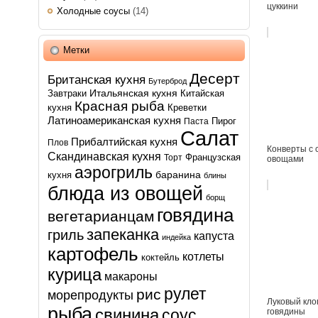
цуккини
Холодные соусы
(14)
Метки
Десерт
Британская кухня
Бутерброд
Итальянская кухня
Завтраки
Китайская
Красная рыба
кухня
Креветки
Латиноамериканская кухня
Пирог
Паста
Салат
Прибалтийская кухня
Плов
Конверты с 
Скандинавская кухня
Французская
Торт
овощами
аэрогриль
баранина
кухня
блины
блюда из овощей
борщ
говядина
вегетарианцам
запеканка
гриль
капуста
индейка
картофель
котлеты
коктейль
курица
макароны
рулет
рис
морепродукты
Луковый кло
рыба
свинина
соус
говядины