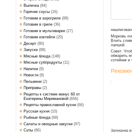
Выпечка
(84)
Горячие соусы
(16)
Готовим в аэрогриле
(88)
Готовим в гриле
(36)
нашпигован
Готовим в мультиварке
(27)
Морковь очи
Готовим коктейли
(20)
Влить слив
Десерт
(80)
лапшой.
Закуски
(88)
Совет: Что
обжарить е
Мясные блюда
(148)
сотейник и 
Мясные субпродукты
(11)
Напитки
(9)
Рекомен
Новости
(8)
Пельмени
(2)
Приправы
(2)
Рецепты к системе минус 60 от
Екатерины Миримановой
(656)
Рецепты православной кухни
(66)
Русская кухня
(10)
Рыбные блюда
(68)
Салаты и овощные закуски
(97)
Супы
(86)
Запеканка и