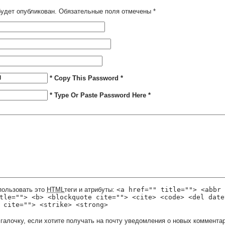
будет опубликован. Обязательные поля отмечены
*
* Copy This Password *
* Type Or Paste Password Here *
пользовать это
HTML
теги и атрибуты:
<a href="" title=""> <abbr 
tle=""> <b> <blockquote cite=""> <cite> <code> <del date
 cite=""> <strike> <strong>
 галочку, если хотите получать на почту уведомления о новых комментар