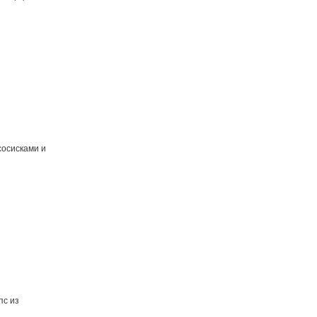
сосисками и
пс из