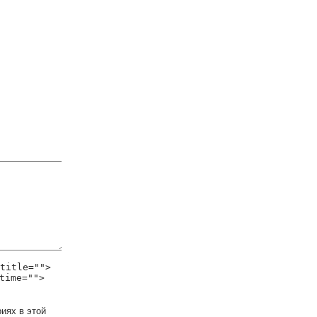
title="">
time="">
иях в этой