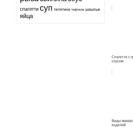
суп
спагетти
телятина
шашлык
тефтели
яйца
Спагетти с 
соусом
Виды макар
изделий