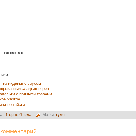
нная паста с
писи:
т из индейки с соусом
ированный сладкий перец
адельки с пряными травами
кое жаркое
ина по-тайски
а:
Вторые блюда
|
Метки:
гуляш
 комментарий