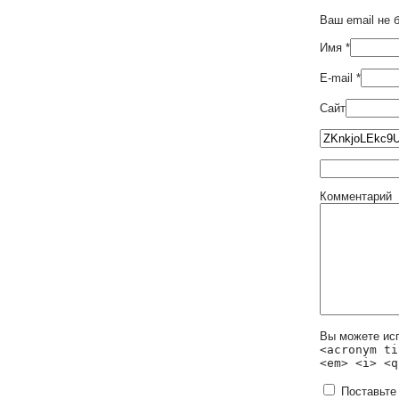
Ваш email не 
Имя
*
E-mail
*
Сайт
Комментарий
Вы можете ис
<acronym ti
<em> <i> <q
Поставьте