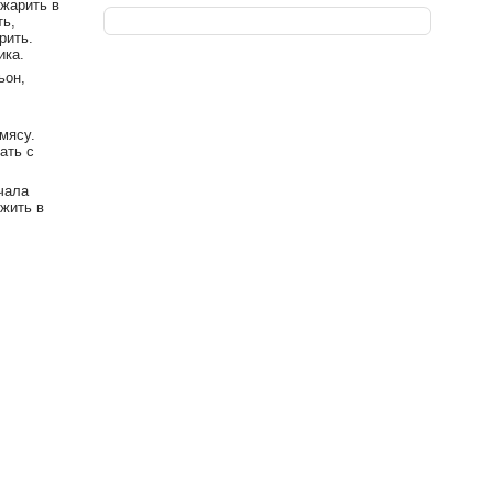
бжарить в
ть,
рить.
ика.
ьон,
мясу.
ать с
чала
ожить в