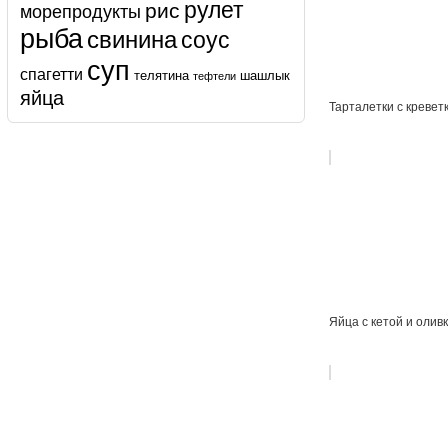
рулет
рис
морепродукты
рыба
свинина
соус
суп
спагетти
телятина
шашлык
тефтели
яйца
Тарталетки с кревет
Яйца с кетой и олив