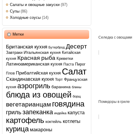
Салаты и овощные закуски
(97)
Супы
(86)
Холодные соусы
(14)
Метки
Селедка с овощами
Десерт
Британская кухня
Бутерброд
Итальянская кухня
Завтраки
Китайская
Красная рыба
кухня
Креветки
Латиноамериканская кухня
Пирог
Паста
Салат
Прибалтийская кухня
Плов
Скандинавская кухня
Французская
Торт
аэрогриль
баранина
кухня
блины
блюда из овощей
борщ
говядина
Помидоры в гриле
вегетарианцам
запеканка
гриль
капуста
индейка
картофель
котлеты
коктейль
курица
макароны