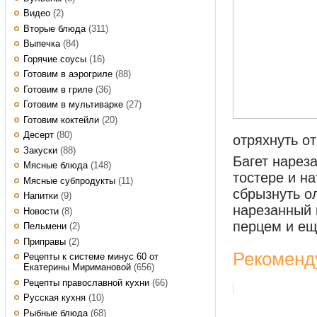
Видео
(2)
Вторые блюда
(311)
Выпечка
(84)
Горячие соусы
(16)
Готовим в аэрогриле
(88)
Готовим в гриле
(36)
Готовим в мультиварке
(27)
Готовим коктейли
(20)
Десерт
(80)
отряхнуть от
Закуски
(88)
Багет нарез
Мясные блюда
(148)
тостере и н
Мясные субпродукты
(11)
сбрызнуть о
Напитки
(9)
нарезанный 
Новости
(8)
перцем и ещ
Пельмени
(2)
Приправы
(2)
Рекоменд
Рецепты к системе минус 60 от
Екатерины Миримановой
(656)
Рецепты православной кухни
(66)
Русская кухня
(10)
Рыбные блюда
(68)