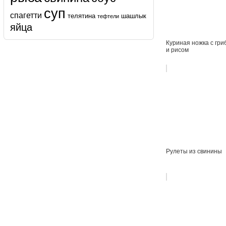
суп
спагетти
телятина
шашлык
тефтели
яйца
Куриная ножка с гри
и рисом
Рулеты из свинины