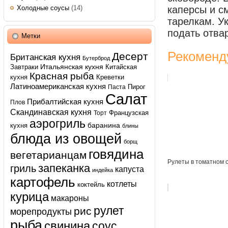
Холодные соусы
(14)
каперсы и с
тарелкам. У
подать отва
Метки
Рекоменд
Десерт
Британская кухня
Бутерброд
Итальянская кухня
Завтраки
Китайская
Красная рыба
кухня
Креветки
Латиноамериканская кухня
Пирог
Паста
Салат
Прибалтийская кухня
Плов
Скандинавская кухня
Французская
Торт
аэрогриль
баранина
кухня
блины
блюда из овощей
борщ
говядина
вегетарианцам
Рулеты в томатном 
запеканка
гриль
капуста
индейка
картофель
котлеты
коктейль
курица
макароны
рулет
рис
морепродукты
рыба
свинина
соус