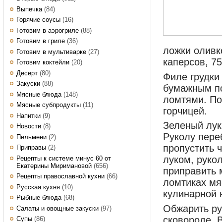
Выпечка
(84)
Горячие соусы
(16)
Готовим в аэрогриле
(88)
Готовим в гриле
(36)
ложки оливко
Готовим в мультиварке
(27)
каперсов, 7
Готовим коктейли
(20)
Десерт
(80)
Филе грудки
Закуски
(88)
бумажным по
Мясные блюда
(148)
ломтями. По
Мясные субпродукты
(11)
горчицей.
Напитки
(9)
Зеленый лук
Новости
(8)
Руколу переб
Пельмени
(2)
пропустить 
Приправы
(2)
луком, руко
Рецепты к системе минус 60 от
Екатерины Миримановой
(656)
приправить 
Рецепты православной кухни
(66)
ломтиках мя
Русская кухня
(10)
кулинарной 
Рыбные блюда
(68)
Обжарить ру
Салаты и овощные закуски
(97)
сковороде. 
Супы
(86)