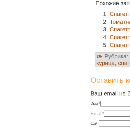
Похожие зап
Спагет
Томатн
Спагетт
Спагет
Спагет
Рубрика:
курица
,
спаг
Оставить 
Ваш email не 
Имя
*
E-mail
*
Сайт