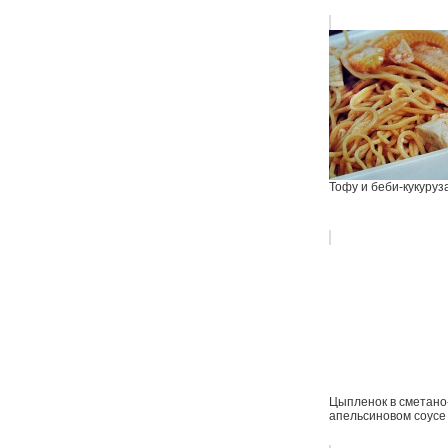
Тофу и беби-кукуруз
Цыпленок в сметано
апельсиновом соусе