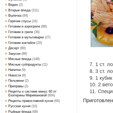
Видео
(2)
Вторые блюда
(311)
Выпечка
(84)
Горячие соусы
(16)
Готовим в аэрогриле
(88)
Готовим в гриле
(36)
Готовим в мультиварке
(27)
Готовим коктейли
(20)
Десерт
(80)
Закуски
(88)
Мясные блюда
(148)
1 ст. л
Мясные субпродукты
(11)
Напитки
(9)
3 ст. л
Новости
(8)
1 кубик
Пельмени
(2)
2 вет
Приправы
(2)
Специ
Рецепты к системе минус 60 от
Екатерины Миримановой
(656)
Приготовле
Рецепты православной кухни
(66)
Русская кухня
(10)
Рыбные блюда
(68)