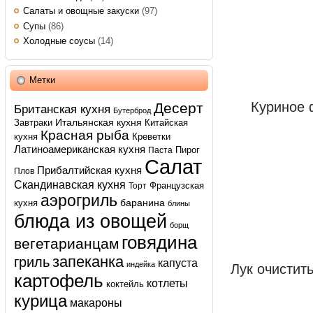
Салаты и овощные закуски
(97)
Супы
(86)
Холодные соусы
(14)
Метки
Куриное 
Десерт
Британская кухня
Бутерброд
Итальянская кухня
Завтраки
Китайская
Красная рыба
кухня
Креветки
Латиноамериканская кухня
Пирог
Паста
Салат
Прибалтийская кухня
Плов
Скандинавская кухня
Французская
Торт
аэрогриль
баранина
кухня
блины
блюда из овощей
борщ
говядина
вегетарианцам
запеканка
гриль
капуста
индейка
Лук очистит
картофель
котлеты
коктейль
курица
макароны