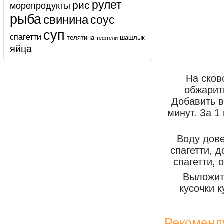
рулет
рис
морепродукты
рыба
свинина
соус
суп
спагетти
телятина
шашлык
тефтели
яйца
На сков
обжарит
Добавить в
минут. За 1
Воду дове
спагетти, 
спагетти, 
Выложить
кусочки 
Рекоменд