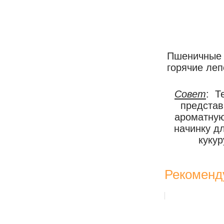
Пшеничные л
горячие леп
Совет
: Т
представ
ароматную
начинку д
кукур
Рекоменд