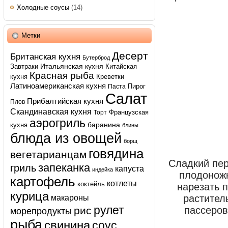
Холодные соусы
(14)
Метки
Десерт
Британская кухня
Бутерброд
Итальянская кухня
Завтраки
Китайская
Красная рыба
кухня
Креветки
Латиноамериканская кухня
Пирог
Паста
Салат
Прибалтийская кухня
Плов
Скандинавская кухня
Французская
Торт
аэрогриль
баранина
кухня
блины
блюда из овощей
борщ
говядина
вегетарианцам
Сладкий пер
запеканка
гриль
капуста
индейка
плодоножк
картофель
котлеты
коктейль
нарезать п
курица
макароны
растител
рулет
рис
пассеров
морепродукты
рыба
свинина
соус