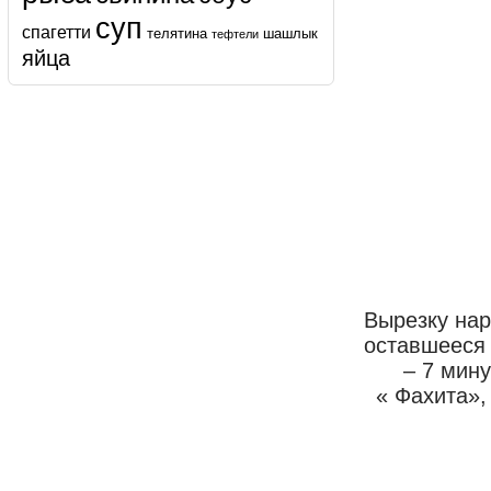
суп
спагетти
телятина
шашлык
тефтели
яйца
Вырезку нар
оставшееся 
– 7 мин
« Фахита»,