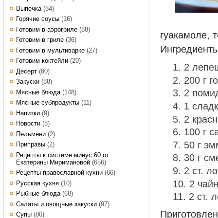
Выпечка
(84)
Горячие соусы
(16)
Готовим в аэрогриле
(88)
гуакамоле, 
Готовим в гриле
(36)
Ингредиенты
Готовим в мультиварке
(27)
Готовим коктейли
(20)
2 лепе
Десерт
(80)
200 г г
Закуски
(88)
2 поми
Мясные блюда
(148)
Мясные субпродукты
(11)
1 слад
Напитки
(9)
2 крас
Новости
(8)
100 г с
Пельмени
(2)
50 г э
Приправы
(2)
Рецепты к системе минус 60 от
30 г см
Екатерины Миримановой
(656)
2 ст. л
Рецепты православной кухни
(66)
2 чай
Русская кухня
(10)
Рыбные блюда
(68)
2 ст. 
Салаты и овощные закуски
(97)
Приготовле
Супы
(86)