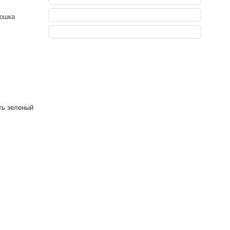
рошка
ть зеленый