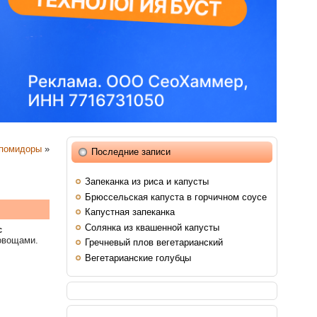
помидоры
»
Последние записи
Запеканка из риса и капусты
Брюссельская капуста в горчичном соусе
Капустная запеканка
Солянка из квашенной капусты
с
 овощами.
Гречневый плов вегетарианский
Вегетарианские голубцы