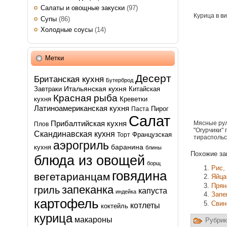
Салаты и овощные закуски
(97)
Курица в в
Супы
(86)
Холодные соусы
(14)
Метки
Десерт
Британская кухня
Бутерброд
Итальянская кухня
Завтраки
Китайская
Красная рыба
кухня
Креветки
Латиноамериканская кухня
Пирог
Паста
Салат
Прибалтийская кухня
Мясные рул
Плов
"Огурчики" 
Скандинавская кухня
Французская
Торт
тираспольс
аэрогриль
баранина
кухня
блины
Похожие за
блюда из овощей
борщ
Рис,
говядина
вегетарианцам
Яйца
Прян
запеканка
гриль
капуста
индейка
Запе
картофель
Свин
котлеты
коктейль
курица
макароны
Рубрик