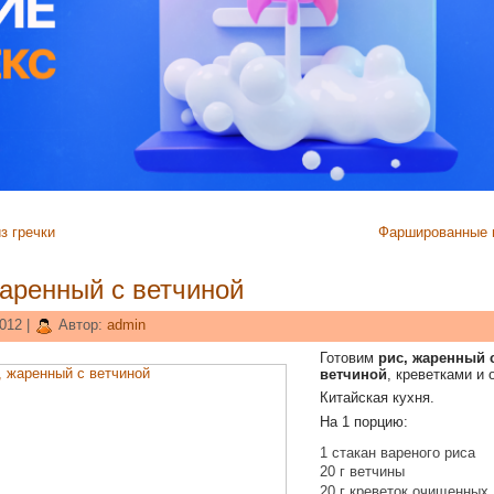
з гречки
Фаршированные 
жаренный с ветчиной
012 |
Автор:
admin
Готовим
рис, жаренный 
ветчиной
, креветками и
Китайская кухня.
На 1 порцию:
1 стакан вареного риса
20 г ветчины
20 г креветок очищенных