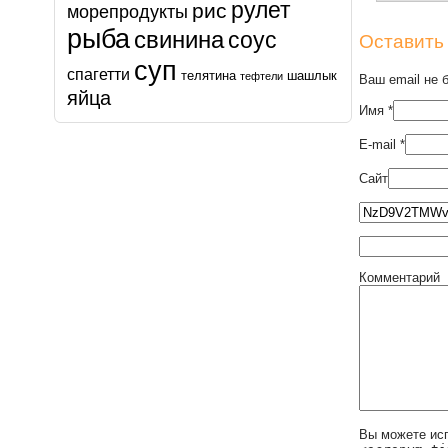
рулет
рис
морепродукты
рыба
свинина
соус
Оставить
суп
спагетти
телятина
шашлык
тефтели
Ваш email не 
яйца
Имя
*
E-mail
*
Сайт
Комментарий
Вы можете ис