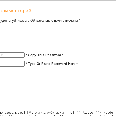
 комментарий
будет опубликован. Обязательные поля отмечены
*
* Copy This Password *
* Type Or Paste Password Here *
пользовать это
HTML
теги и атрибуты:
<a href="" title=""> <abbr 