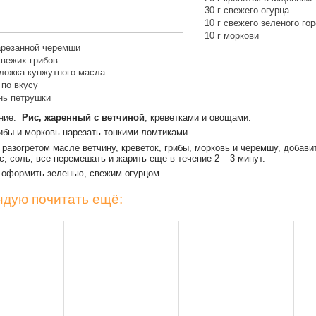
30 г свежего огурца
10 г свежего зеленого го
10 г моркови
нарезанной черемши
свежих грибов
 ложка кунжутного масла
 по вкусу
нь петрушки
ение:
Рис, жаренный с ветчиной
, креветками и овощами.
рибы и морковь нарезать тонкими ломтиками.
 разогретом масле ветчину, креветок, грибы, морковь и черемшу, добави
с, соль, все перемешать и жарить еще в течение 2 – 3 минут.
 оформить зеленью, свежим огурцом.
дую почитать ещё: