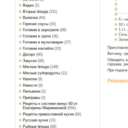
Видео
(2)
Вторые блюда
(311)
Выпечка
(84)
5 г 
Горячие соусы
(16)
10 г 
1 ст.
Готовим в аэрогриле
(88)
Соль
Готовим в гриле
(36)
Зеле
Готовим в мультиварке
(27)
Приготовл
Готовим коктейли
(20)
Ветчину, г
Десерт
(80)
Обжарить в
Закуски
(88)
горошек, ри
Мясные блюда
(148)
При подаче
Мясные субпродукты
(11)
Напитки
(9)
Рекомен
Новости
(8)
Пельмени
(2)
Приправы
(2)
Рецепты к системе минус 60 от
Екатерины Миримановой
(656)
Рецепты православной кухни
(66)
Русская кухня
(10)
Рыбные блюда
(68)