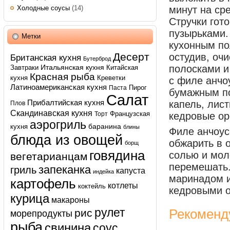
Холодные соусы
(14)
минут на ср
Стручки гот
пузырьками.
Метки
кухонным по
Десерт
остудив, оч
Британская кухня
Бутерброд
Итальянская кухня
полосками и
Завтраки
Китайская
Красная рыба
кухня
Креветки
с филе анчо
Латиноамериканская кухня
Пирог
Паста
бумажным по
Салат
Прибалтийская кухня
капель, лис
Плов
Скандинавская кухня
Французская
Торт
кедровые ор
аэрогриль
баранина
кухня
блины
Филе анчоус
блюда из овощей
обжарить в 
борщ
говядина
солью и мол
вегетарианцам
перемешать.
запеканка
гриль
капуста
индейка
маринадом и
картофель
котлеты
коктейль
кедровыми 
курица
макароны
рулет
Рекоменд
рис
морепродукты
рыба
свинина
соус