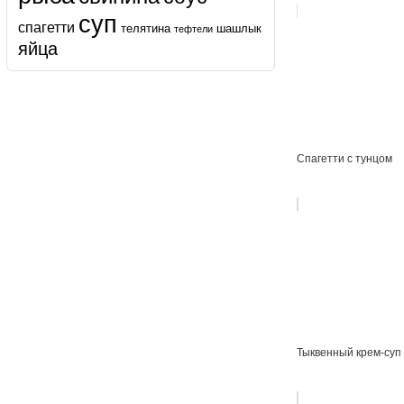
суп
спагетти
телятина
шашлык
тефтели
яйца
Спагетти с тунцом
Тыквенный крем-суп