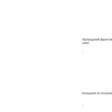
Ирландский фрукто
хлеб
Кольраби по-польск