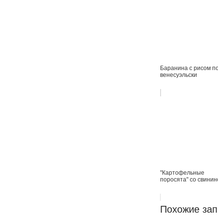
Баранина с рисом по
венесуэльски
"Картофельные
поросята" со свинин
Похожие зап