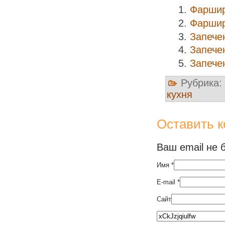
Фаршир
Фаршир
Запече
Запече
Запече
Рубрика:
кухня
Оставить 
Ваш email не 
Имя
*
E-mail
*
Сайт