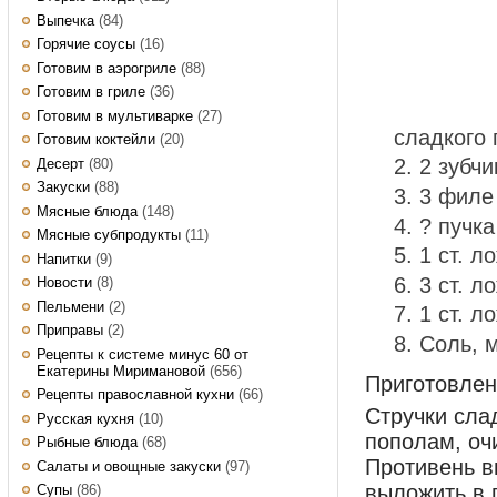
Выпечка
(84)
Горячие соусы
(16)
Готовим в аэрогриле
(88)
Готовим в гриле
(36)
Готовим в мультиварке
(27)
сладкого 
Готовим коктейли
(20)
2 зубчи
Десерт
(80)
Закуски
(88)
3 филе
Мясные блюда
(148)
? пучк
Мясные субпродукты
(11)
1 ст. л
Напитки
(9)
3 ст. л
Новости
(8)
Пельмени
(2)
1 ст. л
Приправы
(2)
Соль, 
Рецепты к системе минус 60 от
Екатерины Миримановой
(656)
Приготовле
Рецепты православной кухни
(66)
Стручки сла
Русская кухня
(10)
пополам, оч
Рыбные блюда
(68)
Противень в
Салаты и овощные закуски
(97)
выложить в 
Супы
(86)