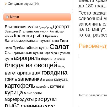
Ввести крахм
Холодные соусы
(14)
до 180 град.
Тесто раскат
Метки
сливочной м
заполнить с
Десерт
Британская кухня
Бутерброд
на 15 минут
Итальянская кухня
Завтраки
Китайская
готов, разре
Красная рыба
кухня
Креветки
Латиноамериканская кухня
Пирог
Паста
Рекоменд
Салат
Прибалтийская кухня
Плов
Скандинавская кухня
Французская
Торт
аэрогриль
баранина
кухня
блины
блюда из овощей
борщ
говядина
вегетарианцам
запеканка
гриль
капуста
индейка
картофель
котлеты
коктейль
курица
макароны
Торт из заварного т
рулет
рис
морепродукты
рыба
свинина
соус