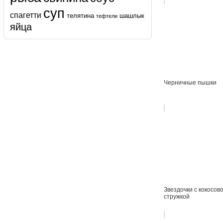
суп
спагетти
телятина
шашлык
тефтели
яйца
Черничные пышки
Звездочки с кокосов
стружкой