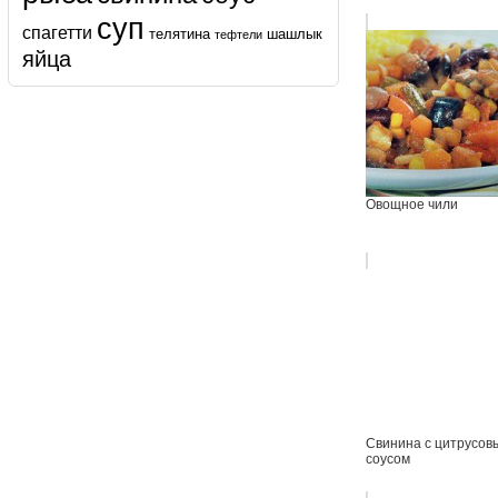
суп
спагетти
телятина
шашлык
тефтели
яйца
Овощное чили
Свинина с цитрусов
соусом