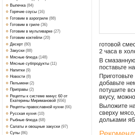
Выпечка
(84)
Горячие соусы
(16)
Готовим в аэрогриле
(88)
Готовим в гриле
(36)
Готовим в мультиварке
(27)
Готовим коктейли
(20)
готовой сме
Десерт
(80)
2 часа в хол
Закуски
(88)
Мясные блюда
(148)
В смазанную
Мясные субпродукты
(11)
поставьте на
Напитки
(9)
Приготовьте 
Новости
(8)
добавьте не
Пельмени
(2)
потушите вс
Приправы
(2)
вкусу, можн
Рецепты к системе минус 60 от
Екатерины Миримановой
(656)
Выложите на
Рецепты православной кухни
(66)
сверху мясо
Русская кухня
(10)
дольками яб
Рыбные блюда
(68)
Салаты и овощные закуски
(97)
Рекоменд
Супы
(86)