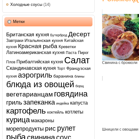
Холодные соусы
(14)
Метки
Десерт
Британская кухня
Бутерброд
Итальянская кухня
Завтраки
Китайская
Красная рыба
кухня
Креветки
Латиноамериканская кухня
Пирог
Паста
Салат
Прибалтийская кухня
Плов
Свинина с брокколи
Скандинавская кухня
Французская
Торт
аэрогриль
баранина
кухня
блины
блюда из овощей
борщ
говядина
вегетарианцам
запеканка
гриль
капуста
индейка
картофель
котлеты
коктейль
курица
макароны
рулет
рис
морепродукты
Шницели с овощами
рыба
свинина
соус