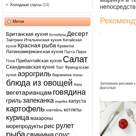
Холодные соусы
(14)
непосредств
Рекоменд
Метки
Десерт
Британская кухня
Бутерброд
Итальянская кухня
Завтраки
Китайская
Красная рыба
кухня
Креветки
Латиноамериканская кухня
Пирог
Паста
Салат
Прибалтийская кухня
Плов
Скандинавская кухня
Французская
Торт
аэрогриль
баранина
кухня
блины
блюда из овощей
Запеканка рисовая с
борщ
фасолью
говядина
вегетарианцам
запеканка
гриль
капуста
индейка
картофель
котлеты
коктейль
курица
макароны
рулет
рис
морепродукты
рыба
свинина
соус