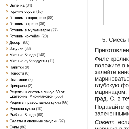
Выпечка
(84)
Горячие соусы
(16)
Готовим в аэрогриле
(88)
Готовим в гриле
(36)
Готовим в мультиварке
(27)
Готовим коктейли
(20)
Смесь 
Десерт
(80)
Закуски
(88)
Приготовле
Мясные блюда
(148)
Филе кролик
Мясные субпродукты
(11)
положите в 
Напитки
(9)
залейте вино
Новости
(8)
мариноватьс
Пельмени
(2)
глубокую фо
Приправы
(2)
маринадом, 
Рецепты к системе минус 60 от
Екатерины Миримановой
(656)
град. С. в т
Рецепты православной кухни
(66)
Подавайте к
Русская кухня
(10)
запеченными
Рыбные блюда
(68)
Салаты и овощные закуски
(97)
Совет
: есл
Супы
(86)
маринуя в т