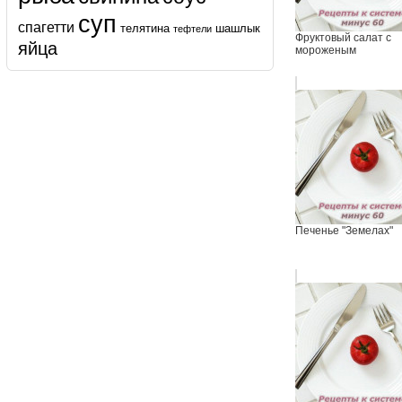
суп
спагетти
телятина
шашлык
тефтели
Фруктовый салат с
яйца
мороженым
Печенье "Земелах"