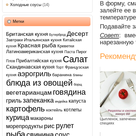
В форму, см
Холодные соусы
(14)
залейте ее в
температуре 
Метки
Подавайте з
Десерт
Британская кухня
Совет
: вме
Бутерброд
Итальянская кухня
Завтраки
Китайская
нарезанную 
Красная рыба
кухня
Креветки
Латиноамериканская кухня
Пирог
Паста
Рекоменд
Салат
Прибалтийская кухня
Плов
Скандинавская кухня
Французская
Торт
аэрогриль
баранина
кухня
блины
блюда из овощей
борщ
говядина
вегетарианцам
запеканка
гриль
капуста
индейка
картофель
котлеты
коктейль
курица
макароны
Цыпленок, запеченн
специях
рулет
рис
морепродукты
рыба
свинина
соус