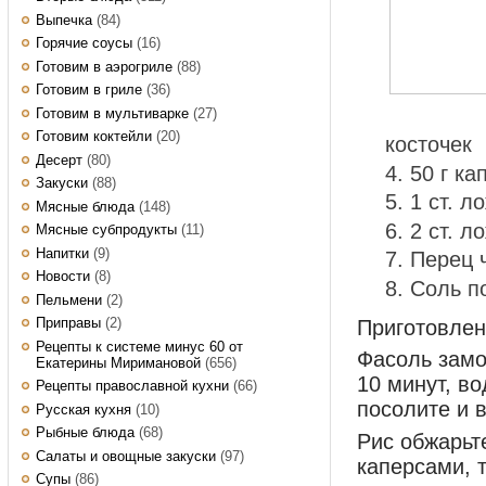
Выпечка
(84)
Горячие соусы
(16)
Готовим в аэрогриле
(88)
Готовим в гриле
(36)
Готовим в мультиварке
(27)
Готовим коктейли
(20)
косточек
Десерт
(80)
50 г ка
Закуски
(88)
1 ст. л
Мясные блюда
(148)
2 ст. л
Мясные субпродукты
(11)
Напитки
(9)
Перец 
Новости
(8)
Соль п
Пельмени
(2)
Приправы
(2)
Приготовле
Рецепты к системе минус 60 от
Фасоль замо
Екатерины Миримановой
(656)
10 минут, в
Рецепты православной кухни
(66)
посолите и 
Русская кухня
(10)
Рыбные блюда
(68)
Рис обжарьт
Салаты и овощные закуски
(97)
каперсами, 
Супы
(86)