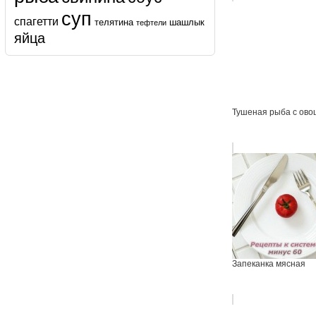
суп
спагетти
телятина
шашлык
тефтели
яйца
Тушеная рыба с ово
Запеканка мясная