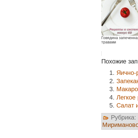
Говядина запеченна
травами
Похожие зап
Яично-
Запекан
Макаро
Легкое
Салат 
Рубрика:
Мириманов