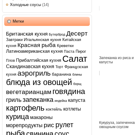
Холодные соусы
(14)
Метки
Десерт
Британская кухня
Бутерброд
Итальянская кухня
Завтраки
Китайская
Красная рыба
кухня
Креветки
Латиноамериканская кухня
Пирог
Паста
Салат
Запеканка из риса и
Прибалтийская кухня
Плов
капусты
Скандинавская кухня
Французская
Торт
аэрогриль
баранина
кухня
блины
блюда из овощей
борщ
говядина
вегетарианцам
запеканка
гриль
капуста
индейка
картофель
котлеты
коктейль
курица
макароны
Кукуруза, запеченна
рулет
рис
морепродукты
овощным соусом
рыба
свинина
соус