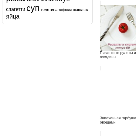
суп
спагетти
телятина
шашлык
тефтели
яйца
Пикантные рулеты и
говядины
Запеченная горбуша
овощами