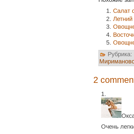
Салат 
Летний
Овощно
Восточ
Овощно
Рубрика:
Мириманов
2 comment
Окс
Очень легки