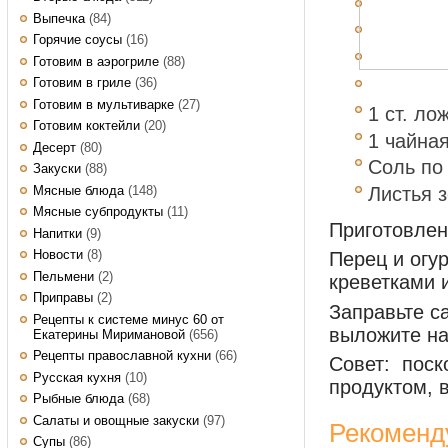
Выпечка
(84)
Горячие соусы
(16)
Готовим в аэрогриле
(88)
Готовим в гриле
(36)
Готовим в мультиварке
(27)
1 ст. ло
Готовим коктейли
(20)
1 чайна
Десерт
(80)
Соль по
Закуски
(88)
Мясные блюда
(148)
Листья 
Мясные субпродукты
(11)
Приготовле
Напитки
(9)
Новости
(8)
Перец и огу
Пельмени
(2)
креветками 
Приправы
(2)
Заправьте с
Рецепты к системе минус 60 от
выложите на
Екатерины Миримановой
(656)
Рецепты православной кухни
(66)
Совет: поск
Русская кухня
(10)
продуктом, 
Рыбные блюда
(68)
Салаты и овощные закуски
(97)
Рекоменд
Супы
(86)