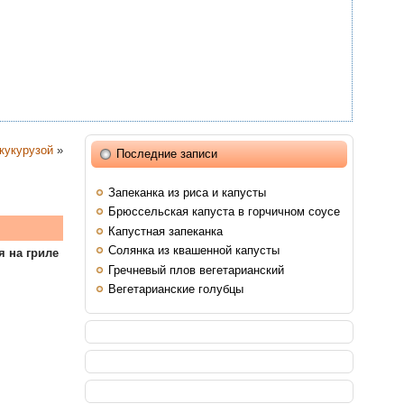
кукурузой
»
Последние записи
Запеканка из риса и капусты
Брюссельская капуста в горчичном соусе
Капустная запеканка
Солянка из квашенной капусты
я на гриле
Гречневый плов вегетарианский
Вегетарианские голубцы