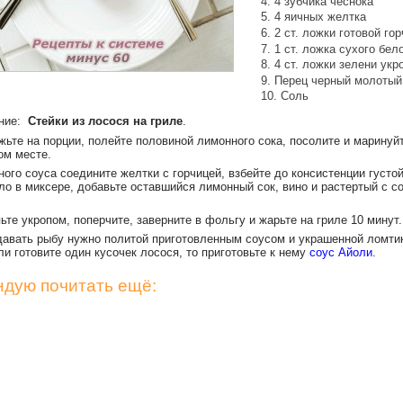
4 зубчика чеснока
4 яичных желтка
2 ст. ложки готовой го
1 ст. ложка сухого бел
4 ст. ложки зелени укр
Перец черный молотый
Соль
ение:
Стейки из лосося на гриле
.
жьте на порции, полейте половиной лимонного сока, посолите и маринуй
ом месте.
ого соуса соедините желтки с горчицей, взбейте до консистенции густо
ло в миксере, добавьте оставшийся лимонный сок, вино и растертый с с
те укропом, поперчите, заверните в фольгу и жарьте на гриле 10 минут.
давать рыбу нужно политой приготовленным соусом и украшенной ломти
и готовите один кусочек лосося, то приготовьте к нему
соус Айоли
.
дую почитать ещё: