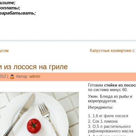
изите;
едоплаты;
 зарабатывать;
оусом
Капустные конвертики с 
 из лосося на гриле
012 |
Автор:
admin
Готовим
стейки из лосос
по системе минус 60.
Ужин. Блюда из рыбы и
морепродуктов.
Ингредиенты:
1,6 кг филе лосося
Сок 1 лимона
О,5 л растительного
рафинированного масла