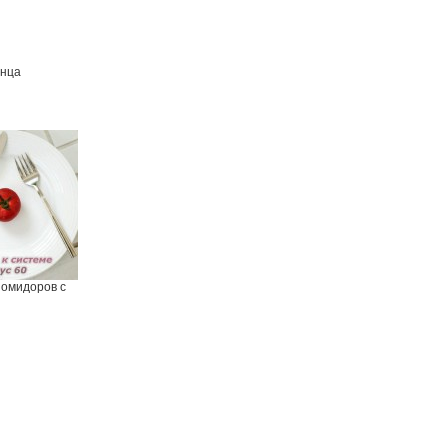
унца
помидоров с