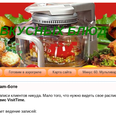
В ВКУСНЫХ БЛЮД
Готовим в аэрогриле
Карта сайта
Минус 60. Мультивар
ram-боте
записи клиентов никуда. Мало того, что нужно видеть свое распи
вис VisitTime.
ет ведение записей: