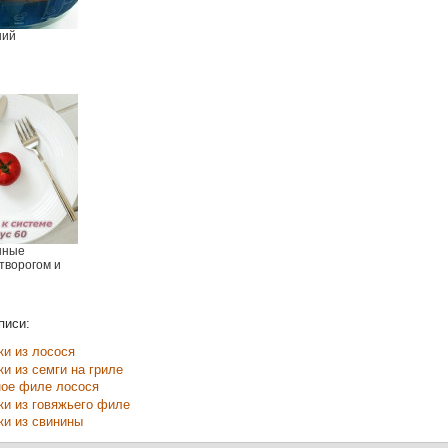
ний
нные
творогом и
писи:
ки из лосося
ки из семги на гриле
ое филе лосося
ки из говяжьего филе
ки из свинины