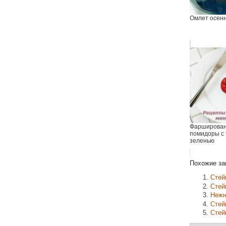
Омлет осен
Фарширова
помидоры с 
зеленью
Похожие за
Стей
Стей
Нежн
Стей
Стей