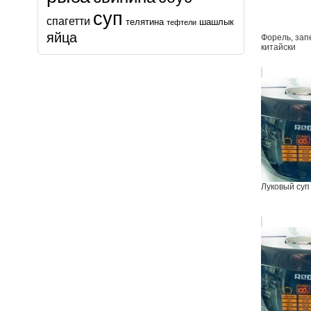
суп
спагетти
телятина
шашлык
тефтели
яйца
Форель, зап
китайски
Луковый суп