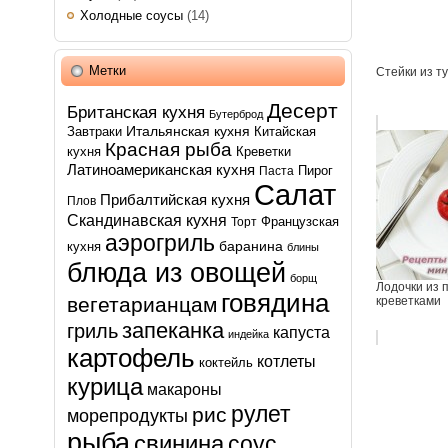
Холодные соусы
(14)
Метки
Стейки из т
Десерт
Британская кухня
Бутерброд
Итальянская кухня
Завтраки
Китайская
Красная рыба
кухня
Креветки
Латиноамериканская кухня
Пирог
Паста
Салат
Прибалтийская кухня
Плов
Скандинавская кухня
Французская
Торт
аэрогриль
баранина
кухня
блины
блюда из овощей
борщ
Лодочки из 
говядина
вегетарианцам
креветками
запеканка
гриль
капуста
индейка
картофель
котлеты
коктейль
курица
макароны
рулет
рис
морепродукты
рыба
свинина
соус