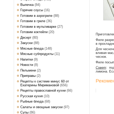
Выпечка
(84)
Горячие соусы
(16)
Готовим в аэрогриле
(88)
Готовим в гриле
(36)
Готовим в мультиварке
(27)
Готовим коктейли
(20)
Приготовл
Десерт
(80)
Филе разре
Закуски
(88)
в прохладн
Мясные блюда
(148)
Для чесночн
вливая мас
Мясные субпродукты
(11)
чеснок.
Напитки
(9)
Филе посыпь
Новости
(8)
Совет
: по
Пельмени
(2)
лимона. Есл
Приправы
(2)
Рекомен
Рецепты к системе минус 60 от
Екатерины Миримановой
(656)
Рецепты православной кухни
(66)
Русская кухня
(10)
Рыбные блюда
(68)
Салаты и овощные закуски
(97)
Супы
(86)