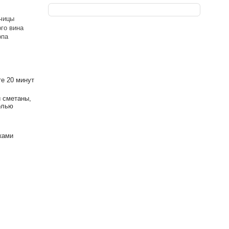
рчицы
ого вина
опа
те 20 минут
й сметаны,
олью
ками