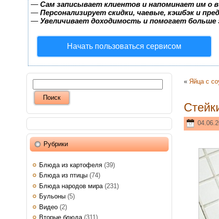
—
Сам записывает клиентов и напоминает им о в
—
Персонализирует скидки, чаевые, кэшбэк и пр
—
Увеличивает доходимость и помогает больше
Начать пользоваться сервисом
«
Яйца с с
Стейки
04.06.2
Рубрики
Блюда из картофеля
(39)
Блюда из птицы
(74)
Блюда народов мира
(231)
Бульоны
(5)
Видео
(2)
Вторые блюда
(311)