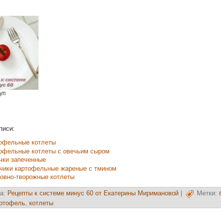
уп
писи:
офельные котлеты
офельные котлеты с овечьим сыром
чки запеченные
чики картофельные жареные с тмином
овно-творожные котлеты
а:
Рецепты к системе минус 60 от Екатерины Миримановой
|
Метки:
ртофель
,
котлеты