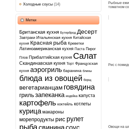
Рыбные ежи
Холодные соусы
(14)
томатном со
Метки
Десерт
Британская кухня
Бутерброд
Итальянская кухня
Завтраки
Китайская
Красная рыба
кухня
Креветки
Латиноамериканская кухня
Пирог
Паста
Салат
Прибалтийская кухня
Плов
Скандинавская кухня
Французская
Торт
Рис с поми
аэрогриль
баранина
кухня
блины
блюда из овощей
борщ
говядина
вегетарианцам
запеканка
гриль
капуста
индейка
картофель
котлеты
коктейль
курица
макароны
рулет
рис
морепродукты
рыба
свинина
соус
Овощи на ш