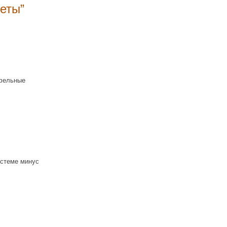
леты
”
офельные
истеме минус