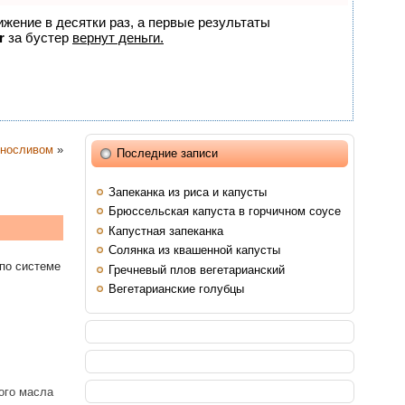
ижение в десятки раз, а первые результаты
r
за бустер
вернут деньги.
рносливом
»
Последние записи
Запеканка из риса и капусты
Брюссельская капуста в горчичном соусе
Капустная запеканка
Солянка из квашенной капусты
по системе
Гречневый плов вегетарианский
Вегетарианские голубцы
ного масла