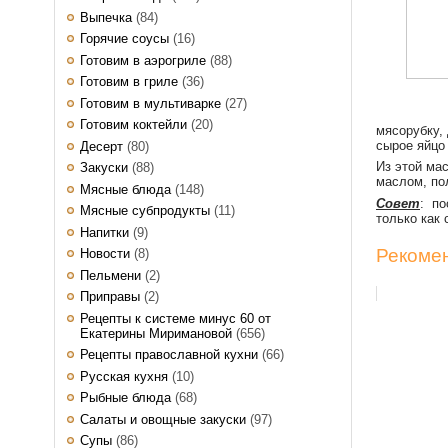
Выпечка
(84)
Горячие соусы
(16)
Готовим в аэрогриле
(88)
Готовим в гриле
(36)
Готовим в мультиварке
(27)
Готовим коктейли
(20)
мясорубку,
сырое яйцо
Десерт
(80)
Из этой ма
Закуски
(88)
маслом, по
Мясные блюда
(148)
Совет
: по
Мясные субпродукты
(11)
только как
Напитки
(9)
Рекомен
Новости
(8)
Пельмени
(2)
Приправы
(2)
Рецепты к системе минус 60 от
Екатерины Миримановой
(656)
Рецепты православной кухни
(66)
Русская кухня
(10)
Рыбные блюда
(68)
Салаты и овощные закуски
(97)
Супы
(86)