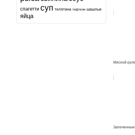
суп
спагетти
телятина
шашлык
тефтели
яйца
Мясной руле
Запеченные