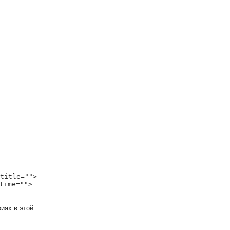
title="">
time="">
иях в этой