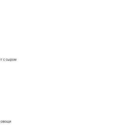
т с сыром
 овощи