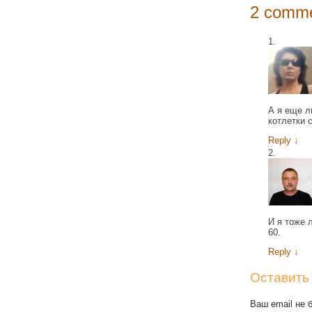
2 comme
А я еще л
котлетки 
Reply
↓
И я тоже 
60.
Reply
↓
Оставить
Ваш email не 