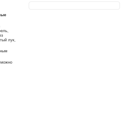
ные
в
фель,
ез
тый лук,
ьным
 можно