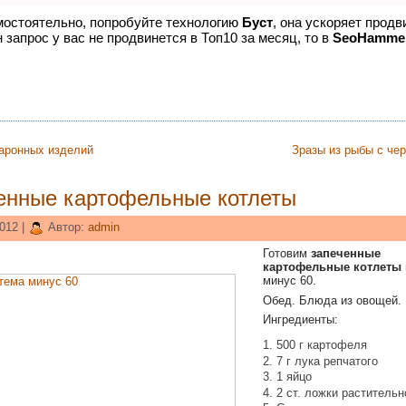
амостоятельно, попробуйте технологию
Буст
, она ускоряет продв
 запрос у вас не продвинется в Топ10 за месяц, то в
SeoHamme
аронных изделий
Зразы из рыбы с че
енные картофельные котлеты
012 |
Автор:
admin
Готовим
запеченные
картофельные котлеты
минус 60.
Обед. Блюда из овощей.
Ингредиенты:
500 г картофеля
7 г лука репчатого
1 яйцо
2 ст. ложки раститель