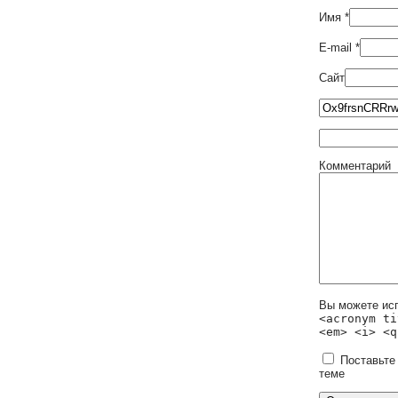
Имя
*
E-mail
*
Сайт
Комментарий
Вы можете ис
<acronym ti
<em> <i> <q
Поставьте
теме