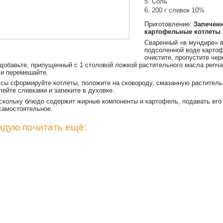
Соль
200 г сливок 10%
Приготовление:
Запечен
картофельные котлеты
.
Сваренный «в мундире» 
подсоленной воде карто
очистите, пропустите чер
 добавьте, припущенный с 1 столовой ложкой растительного масла репча
 и перемешайте.
ссы сформируйте котлеты, положите на сковороду, смазанную растител
лейте сливками и запеките в духовке.
скольку блюдо содержит жирные компоненты и картофель, подавать его
 самостоятельное.
дую почитать ещё: