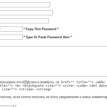
* Copy This Password *
* Type Or Paste Password Here *
пользовать это
HTML
теги и атрибуты:
<a href="" title=""> <abbr 
tle=""> <b> <blockquote cite=""> <cite> <code> <del date
 cite=""> <strike> <strong>
 галочку, если хотите получать на почту уведомления о новых комментар