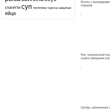
Роллы с кальмарами
суп
огурцом
спагетти
телятина
шашлык
тефтели
яйца
Рис, запеченный по
сырно-овощным соу
Гречка, запеченная 