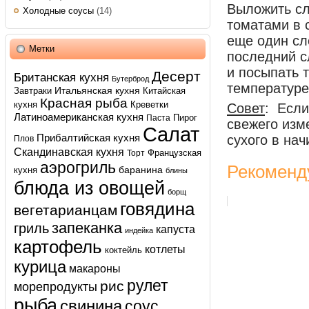
Выложить сл
Холодные соусы
(14)
томатами в 
еще один сл
Метки
последний с
и посыпать 
Десерт
Британская кухня
Бутерброд
температуре 
Итальянская кухня
Завтраки
Китайская
Красная рыба
кухня
Креветки
Совет
: Если
Латиноамериканская кухня
Пирог
Паста
свежего изм
Салат
Прибалтийская кухня
сухого в нач
Плов
Скандинавская кухня
Французская
Торт
аэрогриль
Рекоменд
баранина
кухня
блины
блюда из овощей
борщ
говядина
вегетарианцам
запеканка
гриль
капуста
индейка
картофель
котлеты
коктейль
курица
макароны
рулет
рис
морепродукты
рыба
свинина
соус