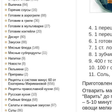
Выпечка
(84)
Горячие соусы
(16)
Готовим в аэрогриле
(88)
Готовим в гриле
(36)
Готовим в мультиварке
(27)
1 пере
Готовим коктейли
(20)
1 пере
Десерт
(80)
1 готов
Закуски
(88)
1 ст. л
Мясные блюда
(148)
Мясные субпродукты
(11)
1 зубчи
Напитки
(9)
400 г 
Новости
(8)
100 г 
Пельмени
(2)
Соль, 
Приправы
(2)
Рецепты к системе минус 60 от
Приготовле
Екатерины Миримановой
(656)
Рецепты православной кухни
(66)
Отварить ма
Русская кухня
(10)
“Варить” до 
Рыбные блюда
(68)
– 5-10 минут
Салаты и овощные закуски
(97)
овощи мелк
Супы
(86)