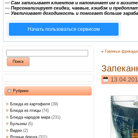
—
Сам записывает клиентов и напоминает им о визите
—
Персонализирует скидки, чаевые, кэшбэк и предопла
—
Увеличивает доходимость и помогает больше зара
Начать пользоваться сервисом
«
Говяжьи фрикаде
Запекан
13.04.201
Рубрики
Блюда из картофеля
(39)
Блюда из птицы
(74)
Блюда народов мира
(231)
Бульоны
(5)
Видео
(2)
Вторые блюда
(311)