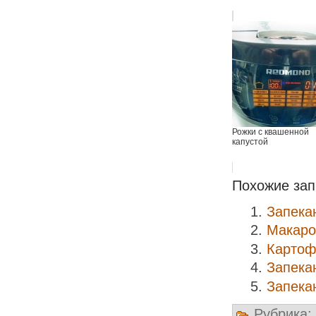
Рожки с квашенной
капустой
Похожие зап
Запека
Макаро
Картоф
Запекан
Запекан
Рубрика: