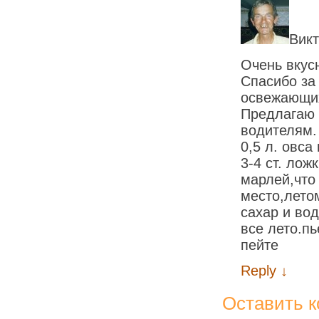
Вик
Очень вкус
Спасибо за
освежающих
Предлагаю 
водителям.
0,5 л. овса
3-4 ст. лож
марлей,что
место,летом
сахар и во
все лето.п
пейте
Reply
↓
Оставить 