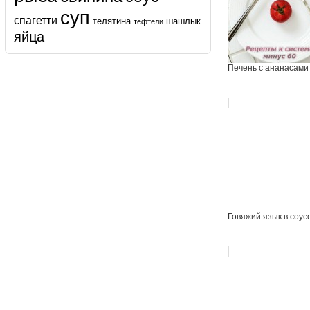
суп
спагетти
телятина
шашлык
тефтели
яйца
Печень с ананасами
Говяжий язык в соус