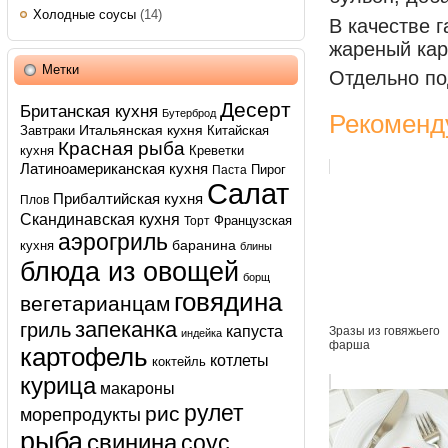
Холодные соусы
(14)
В качестве 
жареный кар
Метки
Отдельно по
Десерт
Британская кухня
Бутерброд
Рекоменд
Итальянская кухня
Завтраки
Китайская
Красная рыба
кухня
Креветки
Латиноамериканская кухня
Пирог
Паста
Салат
Прибалтийская кухня
Плов
Скандинавская кухня
Французская
Торт
аэрогриль
баранина
кухня
блины
блюда из овощей
борщ
говядина
вегетарианцам
запеканка
гриль
капуста
Зразы из говяжьего
индейка
фарша
картофель
котлеты
коктейль
курица
макароны
рулет
рис
морепродукты
рыба
свинина
соус