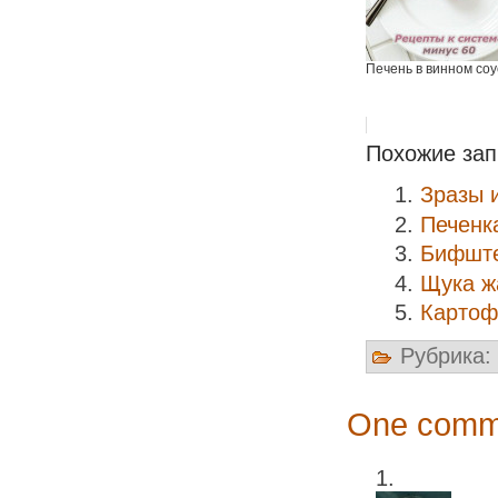
Печень в винном соу
Похожие зап
Зразы 
Печенк
Бифште
Щука ж
Картоф
Рубрика:
One comme