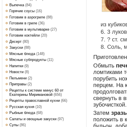
Выпечка
(84)
Горячие соусы
(16)
Готовим в аэрогриле
(88)
Готовим в гриле
(36)
из кубико
Готовим в мультиварке
(27)
3 луко
Готовим коктейли
(20)
? ст. с
Десерт
(80)
Соль, 
Закуски
(88)
Мясные блюда
(148)
Приготовле
Мясные субпродукты
(11)
Обмыть
печ
Напитки
(9)
ломтиками т
Новости
(8)
порубить но
Пельмени
(2)
перцем. На 
Приправы
(2)
Рецепты к системе минус 60 от
продолговат
Екатерины Миримановой
(656)
свернуть в в
Рецепты православной кухни
(66)
зубочисткой.
Русская кухня
(10)
Затем
зраз
Рыбные блюда
(68)
положить в 
Салаты и овощные закуски
(97)
Супы
(86)
бульон, доба