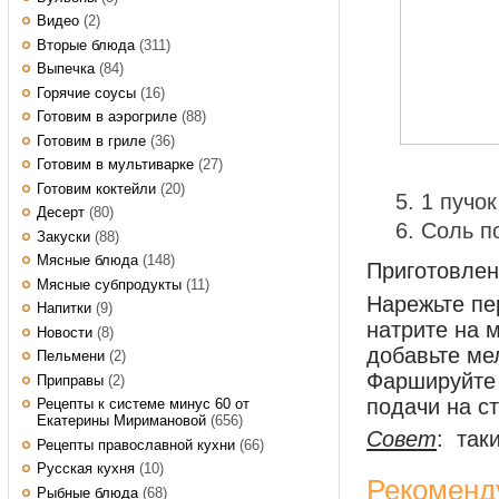
Видео
(2)
Вторые блюда
(311)
Выпечка
(84)
Горячие соусы
(16)
Готовим в аэрогриле
(88)
Готовим в гриле
(36)
Готовим в мультиварке
(27)
Готовим коктейли
(20)
1 пучок
Десерт
(80)
Соль п
Закуски
(88)
Мясные блюда
(148)
Приготовле
Мясные субпродукты
(11)
Нарежьте пе
Напитки
(9)
натрите на 
Новости
(8)
добавьте ме
Пельмени
(2)
Фаршируйте 
Приправы
(2)
подачи на ст
Рецепты к системе минус 60 от
Екатерины Миримановой
(656)
Совет
: так
Рецепты православной кухни
(66)
Русская кухня
(10)
Рекоменд
Рыбные блюда
(68)