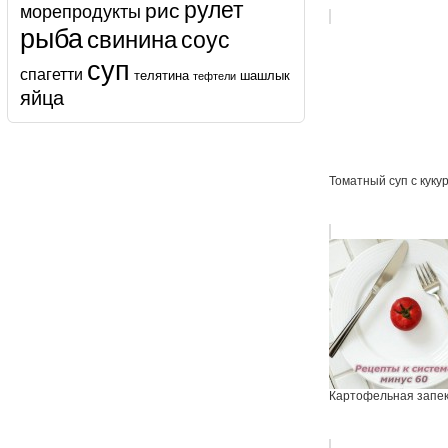
рулет
рис
морепродукты
рыба
свинина
соус
суп
спагетти
телятина
шашлык
тефтели
яйца
Томатный суп с куку
Картофельная запе