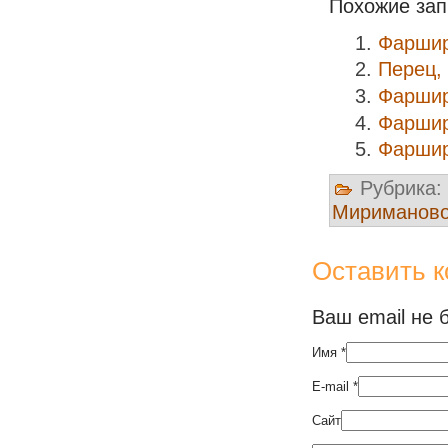
Похожие зап
Фаршир
Перец,
Фаршир
Фаршир
Фаршир
Рубрика:
Мириманов
Оставить 
Ваш email не 
Имя
*
E-mail
*
Сайт