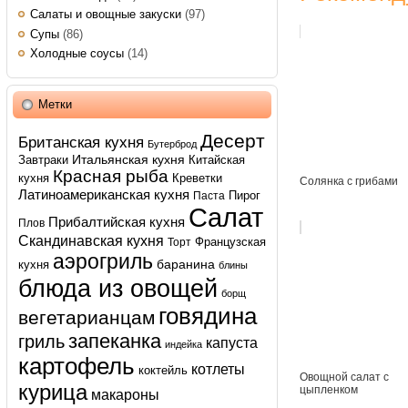
Салаты и овощные закуски
(97)
Супы
(86)
Холодные соусы
(14)
Метки
Десерт
Британская кухня
Бутерброд
Итальянская кухня
Завтраки
Китайская
Красная рыба
кухня
Креветки
Солянка с грибами
Латиноамериканская кухня
Пирог
Паста
Салат
Прибалтийская кухня
Плов
Скандинавская кухня
Французская
Торт
аэрогриль
баранина
кухня
блины
блюда из овощей
борщ
говядина
вегетарианцам
запеканка
гриль
капуста
индейка
картофель
котлеты
коктейль
Овощной салат с
курица
цыпленком
макароны