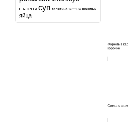
суп
спагетти
телятина
шашлык
тефтели
яйца
Форель в к
корочке
Семга с ша