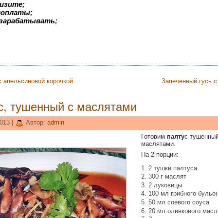
изите;
едоплаты;
 зарабатывать;
с апельсиновой корочкой
Запеченный гусь с
с, тушенный с маслятами
013 |
Автор:
admin
Готовим
палту
с тушенный
маслятами.
На 2 порции:
2 тушки палтуса
300 г маслят
2 луковицы
100 мл грибного бульо
50 мл соевого соуса
20 мл оливкового масл