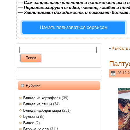
—
Сам записывает клиентов и напоминает им о в
—
Персонализирует скидки, чаевые, кэшбэк и пр
—
Увеличивает доходимость и помогает больше
Начать пользоваться сервисом
«
Камбала 
Палту
26.12.2
Рубрики
Блюда из картофеля
(39)
Блюда из птицы
(74)
Блюда народов мира
(231)
Бульоны
(5)
Видео
(2)
Вторые блюда
(311)