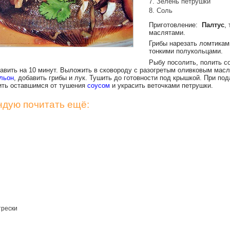
Зелень петрушки
Соль
Приготовление:
Палтус
,
маслятами.
Грибы нарезать ломтиками
тонкими полукольцами.
Рыбу посолить, полить с
тавить на 10 минут. Выложить в сковороду с разогретым оливковым масл
льон
, добавить грибы и лук. Тушить до готовности под крышкой. При под
ить оставшимся от тушения
соусом
и украсить веточками петрушки.
дую почитать ещё:
трески