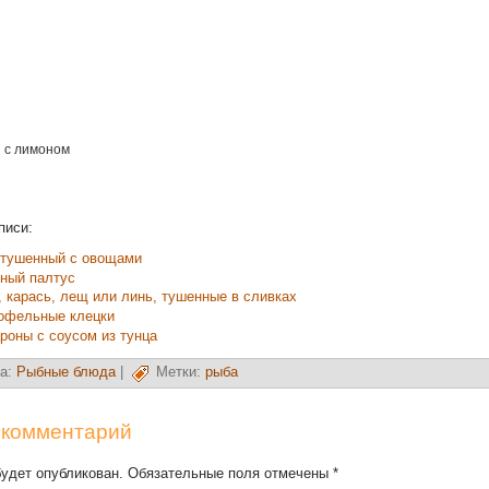
 с лимоном
писи:
 тушенный с овощами
ный палтус
, карась, лещ или линь, тушенные в сливках
офельные клецки
роны с соусом из тунца
а:
Рыбные блюда
|
Метки:
рыба
 комментарий
будет опубликован. Обязательные поля отмечены
*