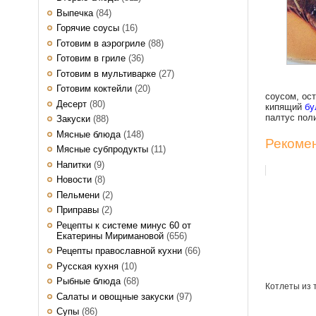
Выпечка
(84)
Горячие соусы
(16)
Готовим в аэрогриле
(88)
Готовим в гриле
(36)
Готовим в мультиварке
(27)
Готовим коктейли
(20)
соусом, ос
Десерт
(80)
кипящий
бу
палтус пол
Закуски
(88)
Мясные блюда
(148)
Рекомен
Мясные субпродукты
(11)
Напитки
(9)
Новости
(8)
Пельмени
(2)
Приправы
(2)
Рецепты к системе минус 60 от
Екатерины Миримановой
(656)
Рецепты православной кухни
(66)
Русская кухня
(10)
Рыбные блюда
(68)
Котлеты из 
Салаты и овощные закуски
(97)
Супы
(86)