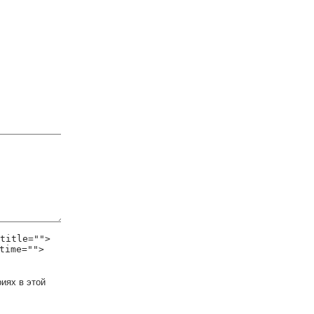
title="">
time="">
иях в этой