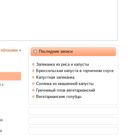
 яблоками
»
Последние записи
Запеканка из риса и капусты
Брюссельская капуста в горчичном соусе
Капустная запеканка
Солянка из квашенной капусты
 с
Гречневый плов вегетарианский
Вегетарианские голубцы
на
а