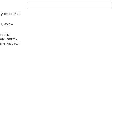
 тушенный с
, лук –
оевым
ом, влить
аче на стол