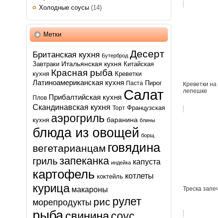
Холодные соусы
(14)
Метки
Десерт
Британская кухня
Бутерброд
Итальянская кухня
Завтраки
Китайская
Красная рыба
кухня
Креветки
Латиноамериканская кухня
Пирог
Паста
Креветки на
Салат
лепешке
Прибалтийская кухня
Плов
Скандинавская кухня
Французская
Торт
аэрогриль
баранина
кухня
блины
блюда из овощей
борщ
говядина
вегетарианцам
запеканка
гриль
капуста
индейка
картофель
котлеты
коктейль
курица
макароны
Треска запе
рулет
рис
морепродукты
рыба
свинина
соус