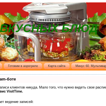
В ВКУСНЫХ БЛЮД
Готовим в аэрогриле
Карта сайта
Минус 60. Мультивар
ram-боте
записи клиентов никуда. Мало того, что нужно видеть свое распи
вис VisitTime.
ет ведение записей: