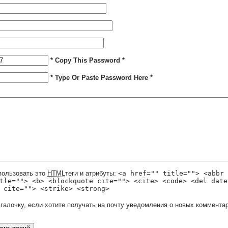
* Copy This Password *
* Type Or Paste Password Here *
пользовать это
HTML
теги и атрибуты:
<a href="" title=""> <abbr 
tle=""> <b> <blockquote cite=""> <cite> <code> <del date
 cite=""> <strike> <strong>
 галочку, если хотите получать на почту уведомления о новых комментар