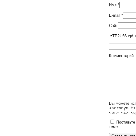
Имя
*
E-mail
*
Сайт
Комментарий
Вы можете ис
<acronym ti
<em> <i> <q
Поставьте
теме