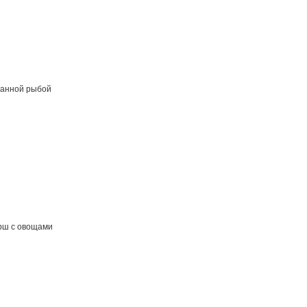
ванной рыбой
рш с овощами