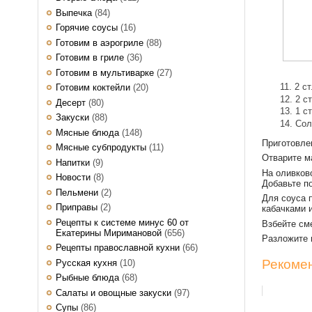
Выпечка
(84)
Горячие соусы
(16)
Готовим в аэрогриле
(88)
Готовим в гриле
(36)
Готовим в мультиварке
(27)
2 с
Готовим коктейли
(20)
2 с
Десерт
(80)
1 с
Закуски
(88)
Сол
Мясные блюда
(148)
Приготовл
Мясные субпродукты
(11)
Отварите м
Напитки
(9)
На оливков
Новости
(8)
Добавьте п
Пельмени
(2)
Для соуса п
Приправы
(2)
кабачками 
Рецепты к системе минус 60 от
Взбейте см
Екатерины Миримановой
(656)
Разложите 
Рецепты православной кухни
(66)
Рекомен
Русская кухня
(10)
Рыбные блюда
(68)
Салаты и овощные закуски
(97)
Супы
(86)