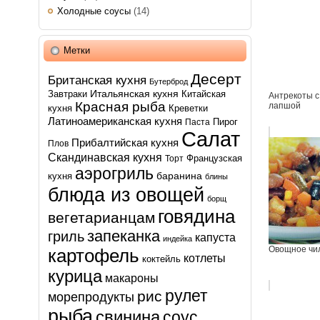
Холодные соусы
(14)
Метки
Десерт
Британская кухня
Бутерброд
Итальянская кухня
Завтраки
Китайская
Антрекоты с
Красная рыба
лапшой
кухня
Креветки
Латиноамериканская кухня
Пирог
Паста
Салат
Прибалтийская кухня
Плов
Скандинавская кухня
Французская
Торт
аэрогриль
баранина
кухня
блины
блюда из овощей
борщ
говядина
вегетарианцам
запеканка
гриль
капуста
индейка
Овощное чи
картофель
котлеты
коктейль
курица
макароны
рулет
рис
морепродукты
рыба
свинина
соус