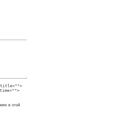
title="">
time="">
иях в этой