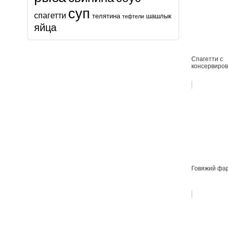
суп
спагетти
телятина
шашлык
тефтели
яйца
Спагетти с
консервиро
Говяжий фа