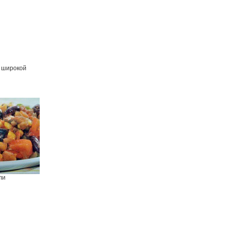
 широкой
ли