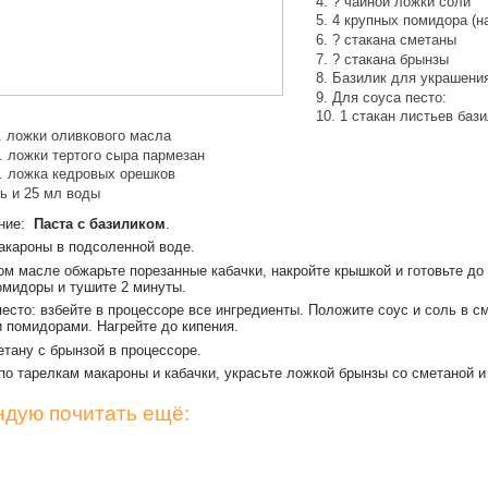
? чайной ложки соли
4 крупных помидора (н
? стакана сметаны
? стакана брынзы
Базилик для украшени
Для соуса песто:
1 стакан листьев баз
т. ложки оливкового масла
т. ложки тертого сыра пармезан
т. ложка кедровых орешков
ь и 25 мл воды
ение:
Паста с базиликом
.
акароны в подсоленной воде.
ом масле обжарьте порезанные кабачки, накройте крышкой и готовьте до 
омидоры и тушите 2 минуты.
есто: взбейте в процессоре все ингредиенты. Положите соус и соль в с
и помидорами. Нагрейте до кипения.
етану с брынзой в процессоре.
по тарелкам макароны и кабачки, украсьте ложкой брынзы со сметаной и
дую почитать ещё: