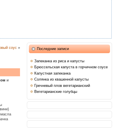
овый соус
»
Последние записи
Запеканка из риса и капусты
Брюссельская капуста в горчичном соусе
Капустная запеканка
Солянка из квашенной капусты
ком
и
Гречневый плов вегетарианский
Вегетарианские голубцы
ны
вини)
 масла
бачка