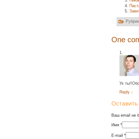
Пика
Паст
Зави
Рубрик
One com
Ух ты!!Об
Reply
↓
Оставить
Ваш email не 
Имя
*
E-mail
*