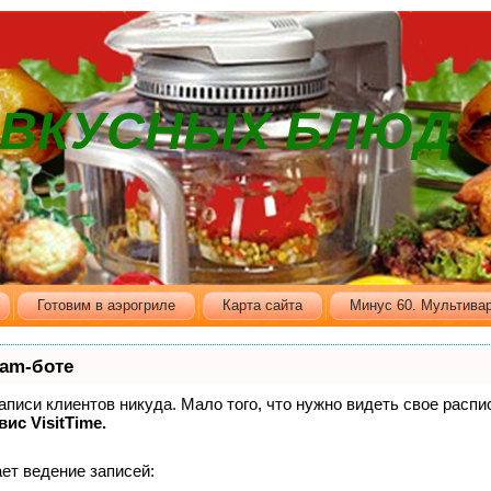
В ВКУСНЫХ БЛЮД
Готовим в аэрогриле
Карта сайта
Минус 60. Мультивар
ram-боте
записи клиентов никуда. Мало того, что нужно видеть свое распи
вис VisitTime.
ет ведение записей: