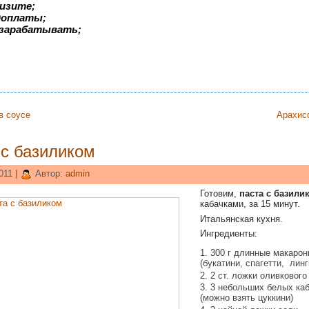
изите;
едоплаты;
 зарабатывать;
в соусе
Арахис
 с базиликом
011 |
Автор:
admin
Готовим,
паста с базили
кабачками, за 15 минут.
Итальянская кухня.
Ингредиенты:
300 г длинные макаро
(букатини, спагетти, линг
2 ст. ложки оливкового
3 небольших белых ка
(можно взять цуккини)