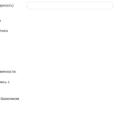
арезать)
я
илика
мягкости.
месь с
 базиликом.