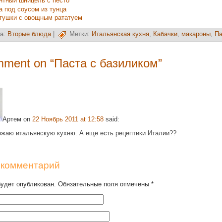
нтный шницель с песто
а под соусом из тунца
тушки с овощным рататуем
а:
Вторые блюда
|
Метки:
Итальянская кухня
,
Кабачки
,
макароны
,
Па
ment on “
Паста с базиликом
”
Артем
on
22 Ноябрь 2011 at 12:58
said:
ожаю итальянскую кухню. А еще есть рецептики Италии??
 комментарий
будет опубликован. Обязательные поля отмечены
*