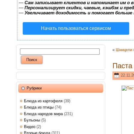
—
Сам записывает клиентов и напоминает им о в
—
Персонализирует скидки, чаевые, кэшбэк и пр
—
Увеличивает доходимость и помогает больше
Начать пользоваться сервисом
«
Шницели 
Паста
22.11.2
Рубрики
Блюда из картофеля
(39)
Блюда из птицы
(74)
Блюда народов мира
(231)
Бульоны
(5)
Видео
(2)
Вторые блюда
(311)