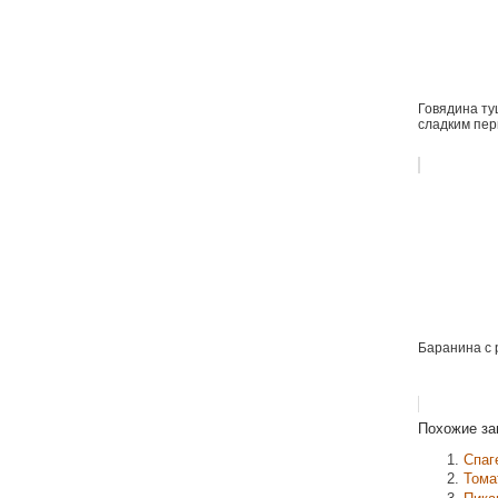
Говядина ту
сладким пе
Баранина с 
Похожие за
Спаг
Тома