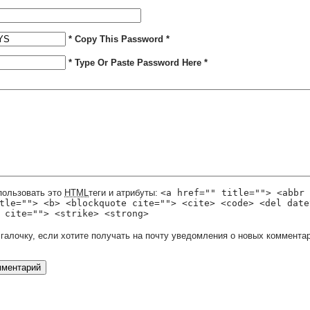
* Copy This Password *
* Type Or Paste Password Here *
пользовать это
HTML
теги и атрибуты:
<a href="" title=""> <abbr 
tle=""> <b> <blockquote cite=""> <cite> <code> <del date
 cite=""> <strike> <strong>
 галочку, если хотите получать на почту уведомления о новых комментар