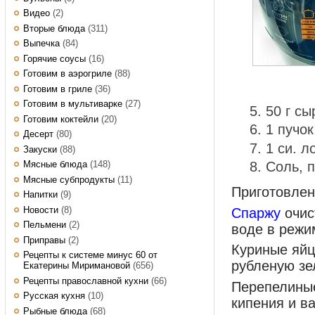
Видео
(2)
Вторые блюда
(311)
Выпечка
(84)
Горячие соусы
(16)
Готовим в аэрогриле
(88)
Готовим в гриле
(36)
Готовим в мультиварке
(27)
50 г сы
Готовим коктейли
(20)
1 пучо
Десерт
(80)
1 си. л
Закуски
(88)
Мясные блюда
(148)
Соль, п
Мясные субпродукты
(11)
Приготовле
Напитки
(9)
Новости
(8)
Спаржу
очис
Пельмени
(2)
воде в режим
Приправы
(2)
Куриные яйц
Рецепты к системе минус 60 от
рубленую зел
Екатерины Миримановой
(656)
Рецепты православной кухни
(66)
Перепелиные
Русская кухня
(10)
кипения и ва
Рыбные блюда
(68)