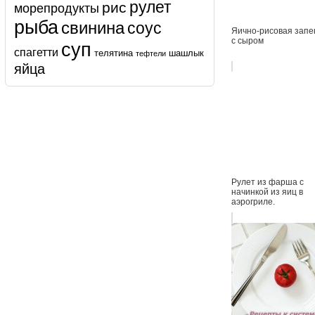
рулет
рис
морепродукты
рыба
свинина
соус
Яично-рисовая запе
с сыром
суп
спагетти
телятина
шашлык
тефтели
яйца
Рулет из фарша с
начинкой из яиц в
аэрогриле.