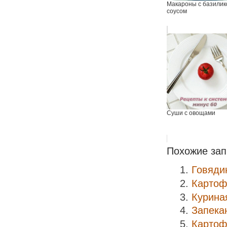
Макароны с базили
соусом
Суши с овощами
Похожие зап
Говяди
Картоф
Курина
Запека
Картоф