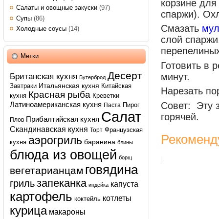
корзине для
Салаты и овощные закуски
(97)
спаржи). Охл
Супы
(86)
Смазать
мул
Холодные соусы
(14)
слой спаржи
перепелиных
Метки
Готовить в 
Десерт
Британская кухня
минут.
Бутерброд
Итальянская кухня
Завтраки
Китайская
Нарезать по
Красная рыба
кухня
Креветки
Латиноамериканская кухня
Совет: Эту 
Пирог
Паста
Салат
горячей.
Прибалтийская кухня
Плов
Скандинавская кухня
Французская
Торт
Рекоменд
аэрогриль
баранина
кухня
блины
блюда из овощей
борщ
говядина
вегетарианцам
запеканка
гриль
капуста
индейка
картофель
котлеты
коктейль
курица
макароны