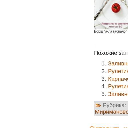
Борщ "а-ля гаспачо"
Похожие зап
Заливн
Рулети
Карпач
Рулети
Заливн
Рубрика:
Мириманов