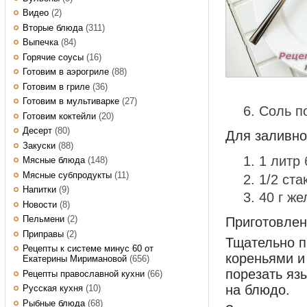
Видео
(2)
Вторые блюда
(311)
Выпечка
(84)
Горячие соусы
(16)
Готовим в аэрогриле
(88)
Готовим в гриле
(36)
Готовим в мультиварке
(27)
Соль п
Готовим коктейли
(20)
Десерт
(80)
Для заливно
Закуски
(88)
1 литр
Мясные блюда
(148)
Мясные субпродукты
(11)
1/2 ста
Напитки
(9)
40 г же
Новости
(8)
Пельмени
(2)
Приготовле
Приправы
(2)
Тщательно п
Рецепты к системе минус 60 от
кореньями и
Екатерины Миримановой
(656)
порезать яз
Рецепты православной кухни
(66)
на блюдо.
Русская кухня
(10)
Рыбные блюда
(68)