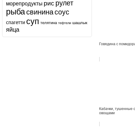
рулет
рис
морепродукты
рыба
свинина
соус
суп
спагетти
телятина
шашлык
тефтели
яйца
Говядина с помидор
Кабачки, тушенные 
овощами