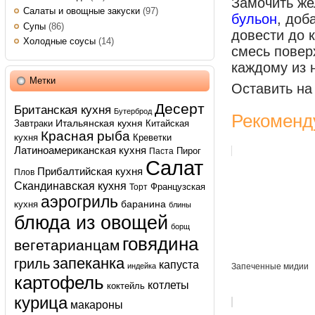
Замочить же
Салаты и овощные закуски
(97)
бульон
, доб
Супы
(86)
довести до 
Холодные соусы
(14)
смесь повер
каждому из 
Метки
Оставить на
Десерт
Британская кухня
Бутерброд
Рекоменд
Итальянская кухня
Завтраки
Китайская
Красная рыба
кухня
Креветки
Латиноамериканская кухня
Пирог
Паста
Салат
Прибалтийская кухня
Плов
Скандинавская кухня
Французская
Торт
аэрогриль
баранина
кухня
блины
блюда из овощей
борщ
говядина
вегетарианцам
запеканка
гриль
капуста
индейка
Запеченные мидии
картофель
котлеты
коктейль
курица
макароны